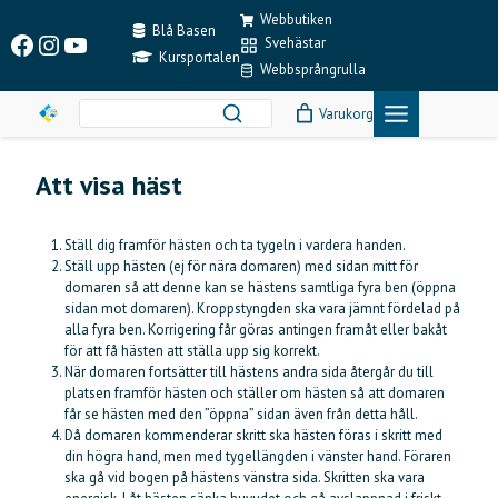
Skip
Webbutiken
to
Blå Basen
Facebook
Instagram
YouTube
Svehästar
content
Kursportalen
Webbsprångrulla
Varukorg
Att visa häst
Ställ dig framför hästen och ta tygeln i vardera handen.
Ställ upp hästen (ej för nära domaren) med sidan mitt för
domaren så att denne kan se hästens samtliga fyra ben (öppna
sidan mot domaren). Kroppstyngden ska vara jämnt fördelad på
alla fyra ben. Korrigering får göras antingen framåt eller bakåt
för att få hästen att ställa upp sig korrekt.
När domaren fortsätter till hästens andra sida återgår du till
platsen framför hästen och ställer om hästen så att domaren
får se hästen med den ”öppna” sidan även från detta håll.
Då domaren kommenderar skritt ska hästen föras i skritt med
din högra hand, men med tygellängden i vänster hand. Föraren
ska gå vid bogen på hästens vänstra sida. Skritten ska vara