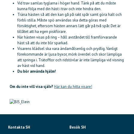
Vid trav samlas tyglarna i höger hand. Tänk på att du måste
kunna följa med din häst i trav och inte hindra den.
Träna hästen så att den kan gå på rakt spår samt göra halt och
förbli stilla. Måste spö användas ska detta göras med
försiktighet, eftersom hästen annars lätt går på två spår. Det är
tillåtet att ha egen piskförare.
När hästen visas på ring – håll avståndet till framförvarande
häst så att du inte blir sparkad.
Visarens klädsel ska vara ändamålsenlig och prydlig. Vanligt
förekommande är ljusa byxor, mörk överdel och skor lämpliga
att springa i. Trätofflor och ridstövlar är inte lämpliga vid visning
av häst vid hand.
Du bör använda hjälm!
Om du inte vill visa själv?
Här kan du hitta visare!
Kontakta SH
Besök SH