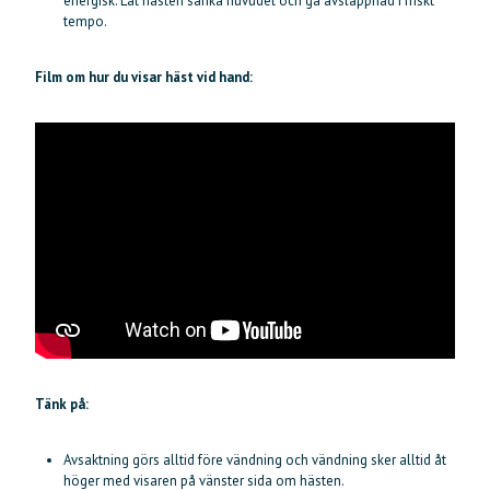
energisk. Låt hästen sänka huvudet och gå avslappnad i friskt
tempo.
Film om hur du visar häst vid hand:
Tänk på:
Avsaktning görs alltid före vändning och vändning sker alltid åt
höger med visaren på vänster sida om hästen.