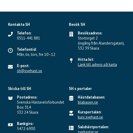
Kontakta SH
Besök SH
Telefon:
Besöksadress:
0511-441 881
Stortorget 2
(ingång från Alandersgatan),
532 39 Skara
Telefontid:
Mån, tis, tors, fre 10–12
Hitta hit:
Länk till adress på karta
E-post:
sh@svehast.se
Skicka till SH
SH:s portaler
Postadress:
Hästdatabasen:
Svenska Hästavelsförbundet
blabasen.se
Box 314
Kursportalen:
532 24 Skara
kurs.svehast.se
Bankgiro:
Saluhästportalen:
5472-6930
svehastar.se