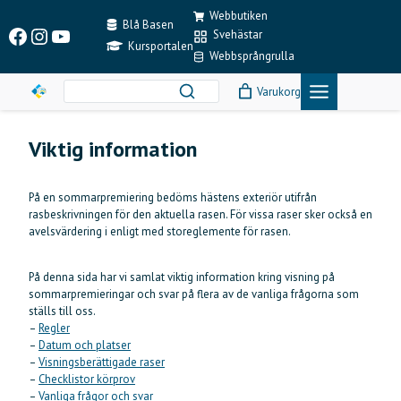
Skip
Webbutiken
to
Blå Basen
Facebook
Instagram
YouTube
Svehästar
content
Kursportalen
Webbsprångrulla
Varukorg
Viktig information
På en sommarpremiering bedöms hästens exteriör utifrån
rasbeskrivningen för den aktuella rasen. För vissa raser sker också en
avelsvärdering i enligt med storeglemente för rasen.
På denna sida har vi samlat viktig information kring visning på
sommarpremieringar och svar på flera av de vanliga frågorna som
ställs till oss.
–
Regler
–
Datum och platser
–
Visningsberättigade raser
–
Checklistor körprov
–
Vanliga frågor och svar