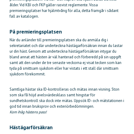
ålder. Vid KBI och FKP gäller rasvist reglemente. Vissa
premieringsplatser har hjälmtvång för alla, detta framgår i sådant
fall av katalogen.
På premieringsplatsen
När du anländer till premieringsplatsen ska du anmäla dig i
sekretariatet och där underteckna hästägarförsäkran innan du lastar
ur din häst. Genom att underteckna hästägarförsäkran intygar du
bland annat att hästen är väl hanterad och förberedd på sin uppgift
samt att den under de tre senaste veckorna ej visat tecken som kan
tyda på smittsam sjukdom eller har vistats i ett stall där smittsam
sjukdom förekommit.
Samtliga hästar ska ID-kontrolleras och mätas innan visning. Ston
som ska få höjd avelsvärdesklass samt hingstar för
sundhetskontroll ska dock inte mätas. Uppsök ID- och mätstationen i
god tid innan bruksprov och exteriörbedömningen.
Kom ihåg hästens pass!
Hästägarförsäkran