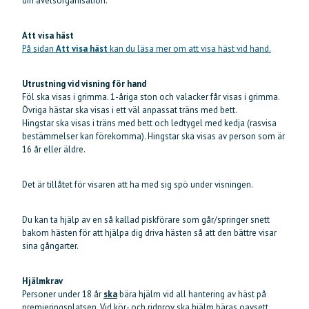
din avelsorganisation.
Att visa häst
På sidan
Att visa häst
kan du läsa mer om att visa häst vid hand.
Utrustning vid visning för hand
Föl ska visas i grimma. 1-åriga ston och valacker får visas i grimma.
Övriga hästar ska visas i ett väl anpassat träns med bett.
Hingstar ska visas i träns med bett och ledtygel med kedja (rasvisa
bestämmelser kan förekomma). Hingstar ska visas av person som är
16 år eller äldre.
Det är tillåtet för visaren att ha med sig spö under visningen.
Du kan ta hjälp av en så kallad piskförare som går/springer snett
bakom hästen för att hjälpa dig driva hästen så att den bättre visar
sina gångarter.
Hjälmkrav
Personer under 18 år
ska
bära hjälm vid all hantering av häst på
premieringsplatsen. Vid kör- och ridprov ska hjälm bäras oavsett