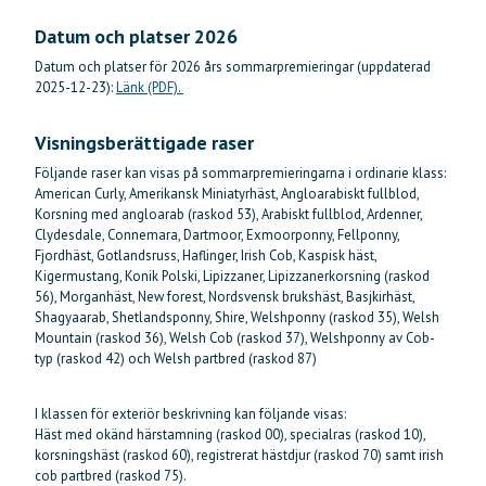
Datum och platser 2026
Datum och platser för 2026 års sommarpremieringar (uppdaterad
2025-12-23):
Länk (PDF).
Visningsberättigade raser
Följande raser kan visas på sommarpremieringarna i ordinarie klass:
American Curly, Amerikansk Miniatyrhäst, Angloarabiskt fullblod,
Korsning med angloarab (raskod 53), Arabiskt fullblod, Ardenner,
Clydesdale, Connemara, Dartmoor, Exmoorponny, Fellponny,
Fjordhäst, Gotlandsruss, Haflinger, Irish Cob, Kaspisk häst,
Kigermustang, Konik Polski, Lipizzaner, Lipizzanerkorsning (raskod
56), Morganhäst, New forest, Nordsvensk brukshäst, Basjkirhäst,
Shagyaarab, Shetlandsponny, Shire, Welshponny (raskod 35), Welsh
Mountain (raskod 36), Welsh Cob (raskod 37), Welshponny av Cob-
typ (raskod 42) och Welsh partbred (raskod 87)
I klassen för exteriör beskrivning kan följande visas:
Häst med okänd härstamning (raskod 00), specialras (raskod 10),
korsningshäst (raskod 60), registrerat hästdjur (raskod 70) samt irish
cob partbred (raskod 75).