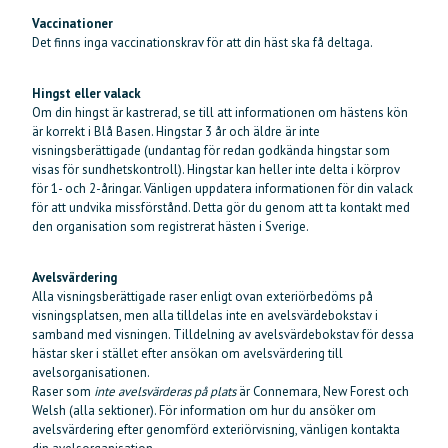
Vaccinationer
Det finns inga vaccinationskrav för att din häst ska få deltaga.
Hingst eller valack
Om din hingst är kastrerad, se till att informationen om hästens kön
är korrekt i Blå Basen. Hingstar 3 år och äldre är inte
visningsberättigade (undantag för redan godkända hingstar som
visas för sundhetskontroll). Hingstar kan heller inte delta i körprov
för 1- och 2-åringar. Vänligen uppdatera informationen för din valack
för att undvika missförstånd. Detta gör du genom att ta kontakt med
den organisation som registrerat hästen i Sverige.
Avelsvärdering
Alla visningsberättigade raser enligt ovan exteriörbedöms på
visningsplatsen, men alla tilldelas inte en avelsvärdebokstav i
samband med visningen. Tilldelning av avelsvärdebokstav för dessa
hästar sker i stället efter ansökan om avelsvärdering till
avelsorganisationen.
Raser som
inte avelsvärderas på plats
är Connemara, New Forest och
Welsh (alla sektioner). För information om hur du ansöker om
avelsvärdering efter genomförd exteriörvisning, vänligen kontakta