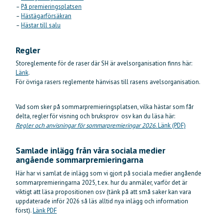
–
På premieringsplatsen
–
Hästägarförsäkran
–
Hästar till salu
Regler
Storeglemente för de raser där SH är avelsorganisation finns här:
Länk
.
För övriga rasers reglemente hänvisas till rasens avelsorganisation.
Vad som sker på sommarpremieringsplatsen, vilka hästar som får
delta, regler för visning och bruksprov osv kan du läsa här:
Regler och anvisningar för sommarpremieringar 2026
. Länk (PDF)
Samlade inlägg från våra sociala medier
angående sommarpremieringarna
Här har vi samlat de inlägg som vi gjort på sociala medier angående
sommarpremieringarna 2025, t.ex. hur du anmäler, varför det är
viktigt att läsa propositionen osv (tänk på att små saker kan vara
uppdaterade inför 2026 så läs alltid nya inlägg och information
först).
Länk PDF