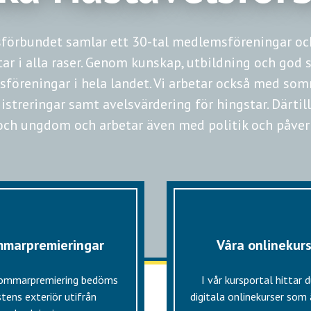
förbundet samlar ett 30-tal medlemsföreningar och
r i alla raser. Genom kunskap, utbildning och god s
sföreningar i hela landet. Vi arbetar också med so
streringar samt avelsvärdering för hingstar. Därtill
och ungdom och arbetar även med politik och påver
marpremieringar
Våra onlinekur
sommarpremiering bedöms
I vår kursportal hittar 
tens exteriör utifrån
digitala onlinekurser som ä