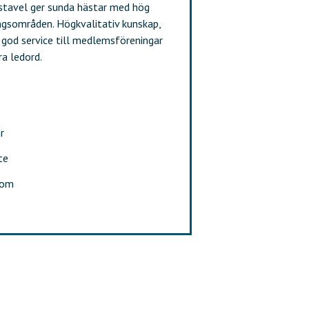
ästavel ger sunda hästar med hög
ngsområden. Högkvalitativ kunskap,
 god service till medlemsföreningar
ra ledord.
r
te
dom