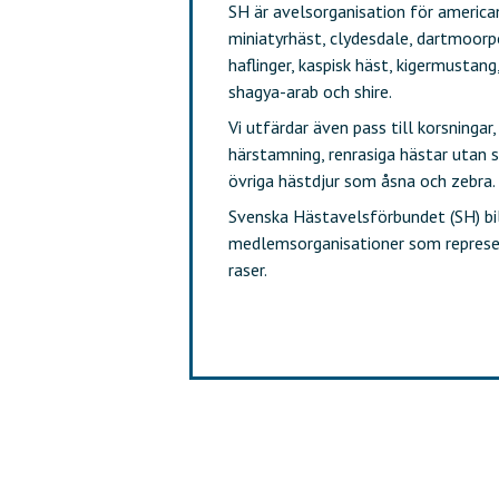
SH är avelsorganisation för american
miniatyrhäst, clydesdale, dartmoorp
haflinger, kaspisk häst, kigermustang,
shagya-arab och shire.
Vi utfärdar även pass till korsninga
härstamning, renrasiga hästar utan 
övriga hästdjur som åsna och zebra.
Svenska Hästavelsförbundet (SH) bi
medlemsorganisationer som represe
raser.