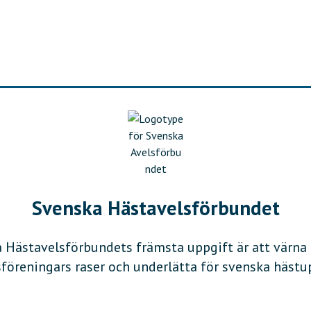
G
R
I
S
O
M
M
A
R
Svenska Hästavelsförbundet
 Hästavelsförbundets främsta uppgift är att värna
öreningars raser och underlätta för svenska hästu