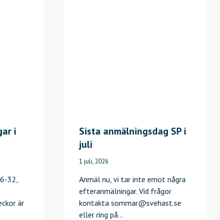
ar i
Sista anmälningsdag SP i
juli
1 juli, 2026
6-32,
Anmäl nu, vi tar inte emot några
efteranmälningar. Vid frågor
eckor är
kontakta sommar@svehast.se
eller ring på…