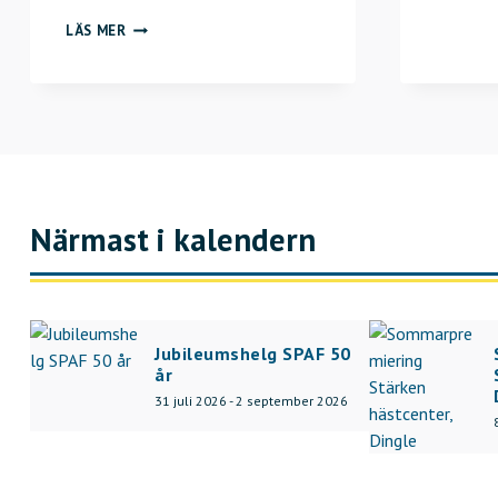
N
LÄS MER
Y
E
N
K
Ä
T
Närmast i kalendern
Jubileumshelg SPAF 50
år
31 juli 2026 - 2 september 2026