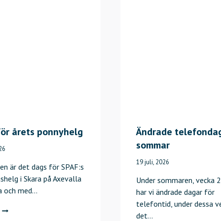
I
N
G
S
D
A
G
S
P
I
A
ör årets ponnyhelg
Ändrade telefondag
U
sommar
026
G
19 juli, 2026
U
gen är det dags för SPAF:s
S
shelg i Skara på Axevalla
Under sommaren, vecka 2
T
a och med…
har vi ändrade dagar för
I
telefontid, under dessa v
D
det…