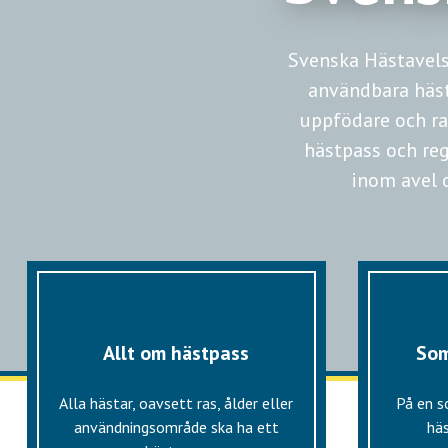
Svenska Hästavels
användbara hästa
uppfödare och ra
hästpass och regi
inom avel 
Allt om hästpass
Som
Alla hästar, oavsett ras, ålder eller
På en 
användningsområde ska ha ett
häs