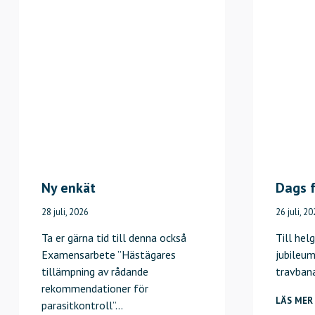
Ny enkät
Dags f
28 juli, 2026
26 juli, 2
Ta er gärna tid till denna också
Till hel
Examensarbete ”Hästägares
jubileum
tillämpning av rådande
travban
rekommendationer för
LÄS MER
parasitkontroll”…