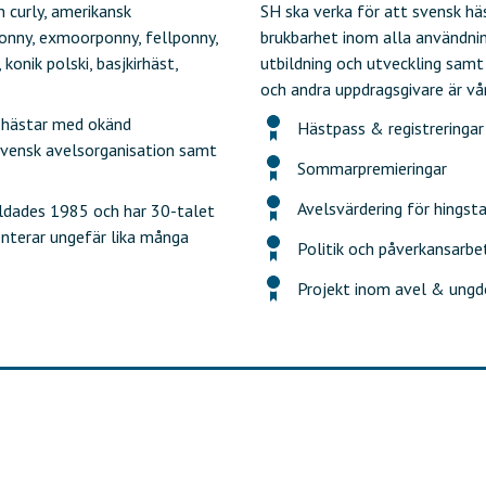
 curly, amerikansk
SH ska verka för att svensk h
onny, exmoorponny, fellponny,
brukbarhet inom alla användni
 konik polski, basjkirhäst,
utbildning och utveckling samt
och andra uppdragsgivare är vå
r, hästar med okänd
Hästpass & registreringar
svensk avelsorganisation samt
Sommarpremieringar
Avelsvärdering för hingsta
ldades 1985 och har 30-talet
nterar ungefär lika många
Politik och påverkansarbe
Projekt inom avel & ung