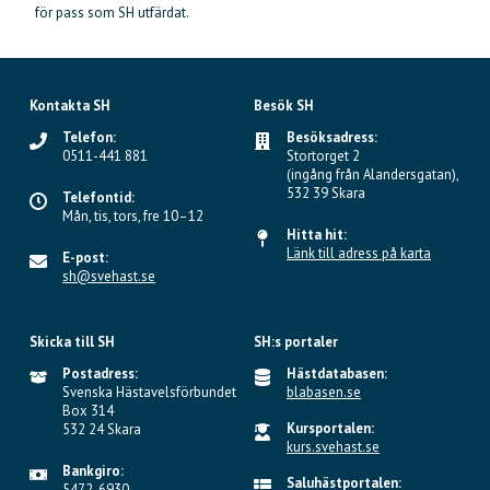
för pass som SH utfärdat.
Kontakta SH
Besök SH
Telefon:
Besöksadress:
0511-441 881
Stortorget 2
(ingång från Alandersgatan),
532 39 Skara
Telefontid:
Mån, tis, tors, fre 10–12
Hitta hit:
Länk till adress på karta
E-post:
sh@svehast.se
Skicka till SH
SH:s portaler
Postadress:
Hästdatabasen:
Svenska Hästavelsförbundet
blabasen.se
Box 314
Kursportalen:
532 24 Skara
kurs.svehast.se
Bankgiro:
Saluhästportalen:
5472-6930