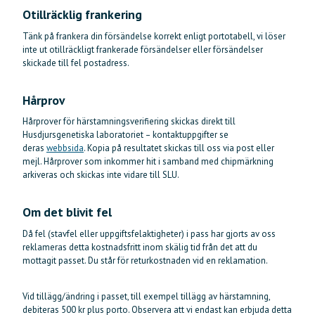
Otillräcklig frankering
Tänk på frankera din försändelse korrekt enligt portotabell, vi löser
inte ut otillräckligt frankerade försändelser eller försändelser
skickade till fel postadress.
Hårprov
Hårprover för härstamningsverifiering skickas direkt till
Husdjursgenetiska laboratoriet – kontaktuppgifter se
deras
webbsida
. Kopia på resultatet skickas till oss via post eller
mejl. Hårprover som inkommer hit i samband med chipmärkning
arkiveras och skickas inte vidare till SLU.
Om det blivit fel
Då fel (stavfel eller uppgiftsfelaktigheter) i pass har gjorts av oss
reklameras detta kostnadsfritt inom skälig tid från det att du
mottagit passet. Du står för returkostnaden vid en reklamation.
Vid tillägg/ändring i passet, till exempel tillägg av härstamning,
debiteras 500 kr plus porto. Observera att vi endast kan erbjuda detta