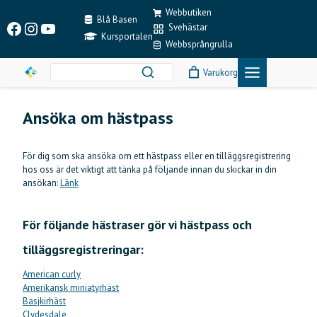
Skip
Webbutiken
to
Blå Basen
Facebook
Instagram
YouTube
Svehästar
content
Kursportalen
Webbsprångrulla
Varukorg
Ansöka om hästpass
För dig som ska ansöka om ett hästpass eller en tilläggsregistrering
hos oss är det viktigt att tänka på följande innan du skickar in din
ansökan:
Länk
För följande hästraser gör vi hästpass och
tilläggsregistreringar:
American curly
Amerikansk miniatyrhäst
Basjkirhäst
Clydesdale