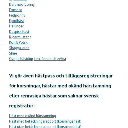
Dartmoorponny
Exmoor
Fellponny
Fjordhäst
Haflinger
Kaspisk häst
Kigermustang
Konik Polski
Shagya-arab
Shire
Övriga hästdjur, t.ex. åsna och zebra
Vi gör även hästpass och tilläggsregistreringar
för korsningar, hästar med okänd härstamning
eller renrasiga hästar som saknar svensk
registratur:
Häst med okänd härstamning
Häst med betäckningsrapport (korsningshäst)
Häst utan betäckningsrapport (korsningshäst)