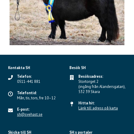
Kontakta SH
Besök SH
Telefon:
Besöksadress:
0511-441 881
Stortorget 2
(ingång från Alandersgatan),
532 39 Skara
Telefontid:
Mån, tis, tors, fre 10–12
Hitta hit:
Länk till adress på karta
E-post:
sh@svehast.se
Skicka till SH
SH:s portaler