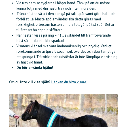
Vid trav samlas tyglarna i höger hand. Tänk på att du måste
kunna följa med din häst i trav och inte hindra den.
Träna hästen så att den kan gå på rakt spår samt göra halt och
förbli stilla. Måste spö användas ska detta göras med
försiktighet, eftersom hästen annars lätt går på två spår. Det är
tillåtet att ha egen piskförare.
När hästen visas på ring – håll avståndet till framförvarande
häst så att du inte blir sparkad.
Visarens klädsel ska vara ändamålsenlig och prydlig. Vanligt
förekommande är ljusa byxor, mörk överdel och skor lämpliga
att springa i. Trätofflor och ridstövlar är inte lämpliga vid visning
av häst vid hand.
Du bör använda hjälm!
Om du inte vill visa själv?
Här kan du hitta visare!