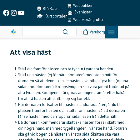
Skip
Webbutiken
to
Blå Basen
Facebook
Instagram
YouTube
Svehästar
content
Kursportalen
Webbsprångrulla
Varukorg
Att visa häst
Ställ dig framför hästen och ta tygeln i vardera handen.
Ställ upp hästen (ej för nära domaren) med sidan mitt för
domaren så att denne kan se hästens samtliga fyra ben (öppna
sidan mot domaren). Kroppstyngden ska vara jämnt fördelad på
alla fyra ben. Korrigering får göras antingen framåt eller bakåt
för att få hästen att ställa upp sig korrekt.
När domaren fortsätter till hästens andra sida återgår du till
platsen framför hästen och ställer om hästen så att domaren
får se hästen med den ”öppna” sidan även från detta håll.
Då domaren kommenderar skritt ska hästen föras i skritt med
din högra hand, men med tygellängden i vänster hand. Föraren
ska gå vid bogen på hästens vänstra sida. Skritten ska vara