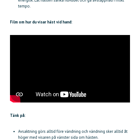
energisk. Låt hästen sänka huvudet och gå avslappnad i friskt
tempo.
Film om hur du visar häst vid hand:
Tänk på:
Avsaktning görs alltid före vändning och vändning sker alltid åt
höger med visaren på vänster sida om hästen.