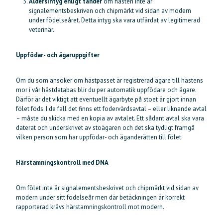
Åldersintyg enligt tänder
om hästen inte är
signalementsbeskriven och chipmärkt vid sidan av modern
under födelseåret. Detta intyg ska vara utfärdat av legitimerad
veterinär.
Uppfödar- och ägaruppgifter
Om du som ansöker om hästpasset är registrerad ägare till hästens
mor i vår hästdatabas blir du per automatik uppfödare och ägare.
Därför är det viktigt att eventuellt ägarbyte på stoet är gjort innan
fölet föds. I de fall det finns ett fodervärdsavtal – eller liknande avtal
– måste du skicka med en kopia av avtalet. Ett sådant avtal ska vara
daterat och underskrivet av stoägaren och det ska tydligt framgå
vilken person som har uppfödar- och äganderätten till fölet.
Härstamningskontroll med DNA
Om fölet inte är signalementsbeskrivet och chipmärkt vid sidan av
modern under sitt födelseår men där betäckningen är korrekt
rapporterad krävs härstamningskontroll mot modern.