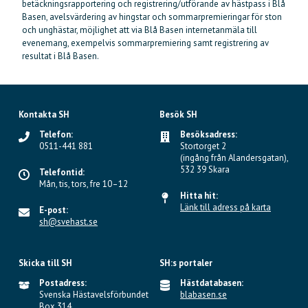
betäckningsrapportering och registrering/utförande av hästpass i Blå
Basen, avelsvärdering av hingstar och sommarpremieringar för ston
och unghästar, möjlighet att via Blå Basen internetanmäla till
evenemang, exempelvis sommarpremiering samt registrering av
resultat i Blå Basen.
Kontakta SH
Besök SH
Telefon:
Besöksadress:
0511-441 881
Stortorget 2
(ingång från Alandersgatan),
532 39 Skara
Telefontid:
Mån, tis, tors, fre 10–12
Hitta hit:
Länk till adress på karta
E-post:
sh@svehast.se
Skicka till SH
SH:s portaler
Postadress:
Hästdatabasen:
Svenska Hästavelsförbundet
blabasen.se
Box 314