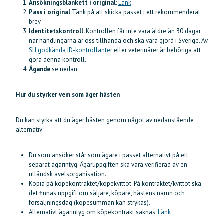
Ansökningsblankett i original
:
Länk
Pass i original
Tänk på att skicka passet i ett rekommenderat
brev
Identitetskontroll.
Kontrollen får inte vara äldre än 30 dagar
när handlingarna är oss tillhanda och ska vara gjord i Sverige. Av
SH godkända ID-kontrollanter
eller veterinärer är behöriga att
göra denna kontroll.
Ägande
se nedan
Hur du styrker vem som äger hästen
Du kan styrka att du äger hästen genom något av nedanstående
alternativ:
Du som ansöker står som ägare i passet alternativt på ett
separat ägarintyg. Ägaruppgiften ska vara verifierad av en
utländsk avelsorganisation.
Kopia på köpekontraktet/köpekvittot. På kontraktet/kvittot ska
det finnas uppgift om säljare, köpare, hästens namn och
försäljningsdag (köpesumman kan strykas).
Alternativt ägarintyg om köpekontrakt saknas:
Länk