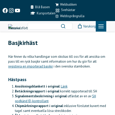
Skip
Webbutiken
to
Blå Basen
Facebook
Instagram
YouTube
Svehästar
content
Kursportalen
Webbsprångrulla
Varukorg
Basjkirhäst
Här finner du vilka handlingar som skickas till oss för att ansöka om
pass till en rysk basjkir samt information om hur du gör för att
registrera en importerad basjkir
i den svenska stamboken.
Hästpass
Ansökningsblankett i original
:
Länk
Betäckningsrapport i original
korrekt rapporterad till SH
Signalementsbeskrivning i original
utfärdat av en av
SH
godkänd ID-kontrollant
.
Chipmärkningsrapport i original
inklusive förslutet kuvert med
tagel samt eventuella lösa streckkoder.