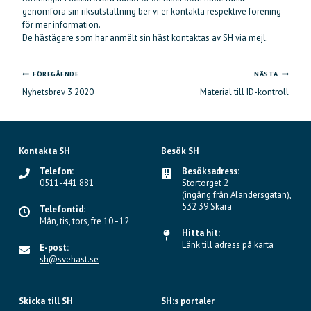
genomföra sin riksutställning ber vi er kontakta respektive förening
för mer information.
De hästägare som har anmält sin häst kontaktas av SH via mejl.
FÖREGÅENDE
NÄSTA
Inläggsnavigering
Nyhetsbrev 3 2020
Material till ID-kontroll
Kontakta SH
Besök SH
Telefon:
Besöksadress:
0511-441 881
Stortorget 2
(ingång från Alandersgatan),
532 39 Skara
Telefontid:
Mån, tis, tors, fre 10–12
Hitta hit:
Länk till adress på karta
E-post:
sh@svehast.se
Skicka till SH
SH:s portaler