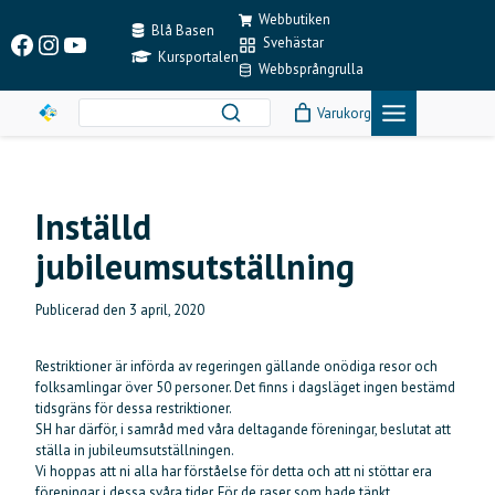
Skip
Webbutiken
to
Blå Basen
Facebook
Instagram
YouTube
Svehästar
content
Kursportalen
Webbsprångrulla
Varukorg
Inställd
jubileumsutställning
Publicerad den
3 april, 2020
Restriktioner är införda av regeringen gällande onödiga resor och
folksamlingar över 50 personer. Det finns i dagsläget ingen bestämd
tidsgräns för dessa restriktioner.
SH har därför, i samråd med våra deltagande föreningar, beslutat att
ställa in jubileumsutställningen.
Vi hoppas att ni alla har förståelse för detta och att ni stöttar era
föreningar i dessa svåra tider. För de raser som hade tänkt