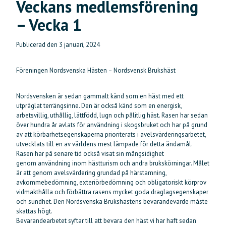
Veckans medlemsförening
– Vecka 1
Publicerad den
3 januari, 2024
Föreningen Nordsvenska Hästen – Nordsvensk Brukshäst
Nordsvensken är sedan gammalt känd som en häst med ett
utpräglat terrängsinne. Den är också känd som en energisk,
arbetsvillig, uthållig, lättfödd, lugn och pålitlig häst. Rasen har sedan
över hundra år avlats för användning i skogsbruket och har på grund
av att körbarhetsegenskaperna prioriterats i avelsvärderingsarbetet,
utvecklats till en av världens mest lämpade för detta ändamål.
Rasen har på senare tid också visat sin mångsidighet
genom användning inom hästturism och andra brukskörningar. Målet
är att genom avelsvärdering grundad på härstamning,
avkommebedömning, exteriörbedömning och obligatoriskt körprov
vidmakthålla och förbättra rasens mycket goda draglagsegenskaper
och sundhet. Den Nordsvenska Brukshästens bevarandevärde måste
skattas högt.
Bevarandearbetet syftar till att bevara den häst vi har haft sedan