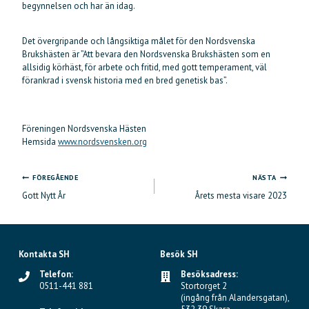
begynnelsen och har än idag.
Det övergripande och långsiktiga målet för den Nordsvenska
Brukshästen är ”Att bevara den Nordsvenska Brukshästen som en
allsidig körhäst, för arbete och fritid, med gott temperament, väl
förankrad i svensk historia med en bred genetisk bas”.
Föreningen Nordsvenska Hästen
Hemsida
www.nordsvensken.org
FÖREGÅENDE
NÄSTA
Inläggsnavigering
Gott Nytt År
Årets mesta visare 2023
Kontakta SH
Besök SH
Telefon:
Besöksadress:
0511-441 881
Stortorget 2
(ingång från Alandersgatan),