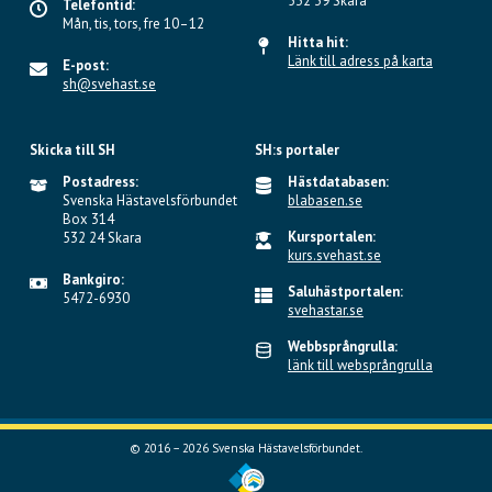
532 39 Skara
Telefontid:
Mån, tis, tors, fre 10–12
Hitta hit:
Länk till adress på karta
E-post:
sh@svehast.se
Skicka till SH
SH:s portaler
Postadress:
Hästdatabasen:
Svenska Hästavelsförbundet
blabasen.se
Box 314
Kursportalen:
532 24 Skara
kurs.svehast.se
Bankgiro:
Saluhästportalen:
5472-6930
svehastar.se
Webbsprångrulla:
länk till websprångrulla
© 2016 – 2026 Svenska Hästavelsförbundet.