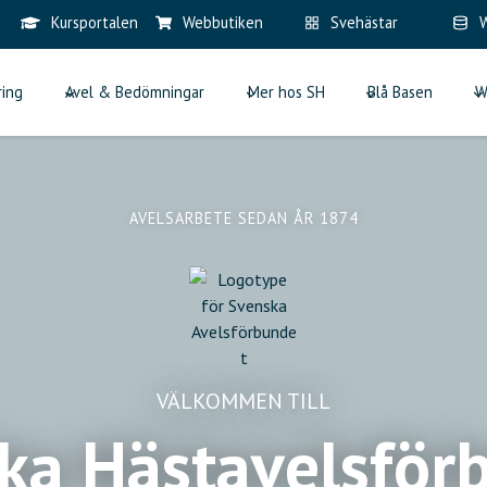
Kursportalen
Webbutiken
Svehästar
W
ring
Avel & Bedömningar
Mer hos SH
Blå Basen
W
AVELSARBETE SEDAN ÅR 1874
VÄLKOMMEN TILL
ka Hästavelsför