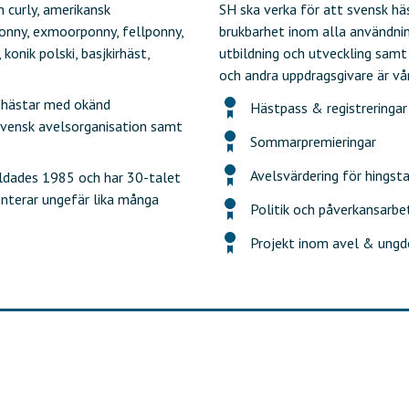
 curly, amerikansk
SH ska verka för att svensk h
onny, exmoorponny, fellponny,
brukbarhet inom alla användni
 konik polski, basjkirhäst,
utbildning och utveckling samt
och andra uppdragsgivare är vå
r, hästar med okänd
Hästpass & registreringar
svensk avelsorganisation samt
Sommarpremieringar
Avelsvärdering för hingsta
ldades 1985 och har 30-talet
nterar ungefär lika många
Politik och påverkansarbe
Projekt inom avel & ung