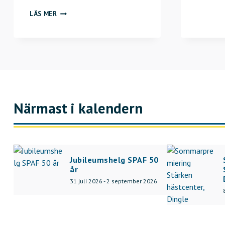
N
LÄS MER
Y
E
N
K
Ä
T
Närmast i kalendern
Jubileumshelg SPAF 50
år
31 juli 2026 - 2 september 2026