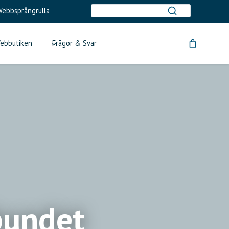
ebbsprångrulla
ebbutiken
Frågor & Svar
bundet