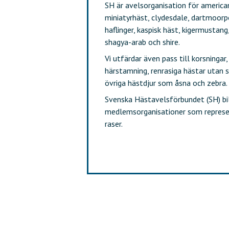
SH är avelsorganisation för american
miniatyrhäst, clydesdale, dartmoorp
haflinger, kaspisk häst, kigermustang,
shagya-arab och shire.
Vi utfärdar även pass till korsninga
härstamning, renrasiga hästar utan 
övriga hästdjur som åsna och zebra.
Svenska Hästavelsförbundet (SH) bi
medlemsorganisationer som represe
raser.