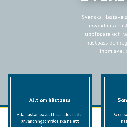
Svenska Hästavels
användbara hästa
uppfödare och ra
hästpass och regi
inom avel 
Allt om hästpass
Som
Alla hästar, oavsett ras, ålder eller
På en 
användningsområde ska ha ett
häs