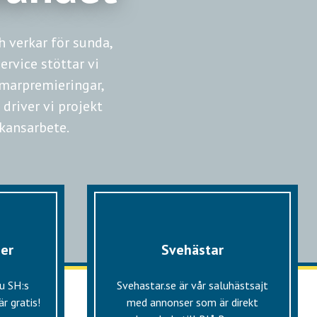
 verkar för sunda,
ervice stöttar vi
mmarpremieringar,
 driver vi projekt
kansarbete.
ser
Svehästar
du SH:s
Svehastar.se är vår saluhästsajt
r gratis!
med annonser som är direkt