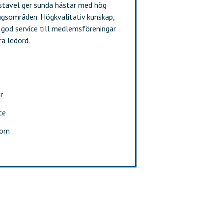
ästavel ger sunda hästar med hög
ngsområden. Högkvalitativ kunskap,
 god service till medlemsföreningar
ra ledord.
r
te
dom