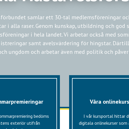
förbundet samlar ett 30-tal medlemsföreningar och
r i alla raser. Genom kunskap, utbildning och god s
sföreningar i hela landet. Vi arbetar också med so
streringar samt avelsvärdering för hingstar. Därtill
och ungdom och arbetar även med politik och påver
marpremieringar
Våra onlinekur
sommarpremiering bedöms
I vår kursportal hittar 
tens exteriör utifrån
digitala onlinekurser som ä