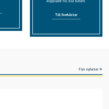
kopplade till Blå Basen.
Till Svehästar
Fler nyheter