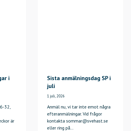
ar i
Sista anmälningsdag SP i
juli
1 juli, 2026
6-32,
Anmäl nu, vi tar inte emot några
efteranmälningar. Vid frågor
eckor är
kontakta sommar@svehast.se
eller ring på…