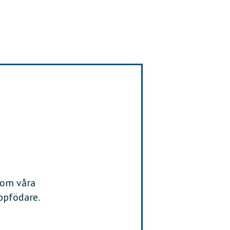
S
P
I
J
U
L
I
 om våra
ppfödare.