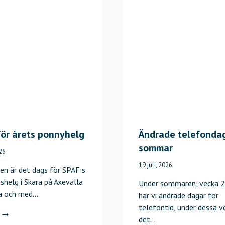
I
N
G
S
D
A
G
S
P
I
A
ör årets ponnyhelg
Ändrade telefondag
U
sommar
026
G
19 juli, 2026
U
gen är det dags för SPAF:s
S
shelg i Skara på Axevalla
Under sommaren, vecka 2
T
a och med…
har vi ändrade dagar för
I
telefontid, under dessa v
D
det…