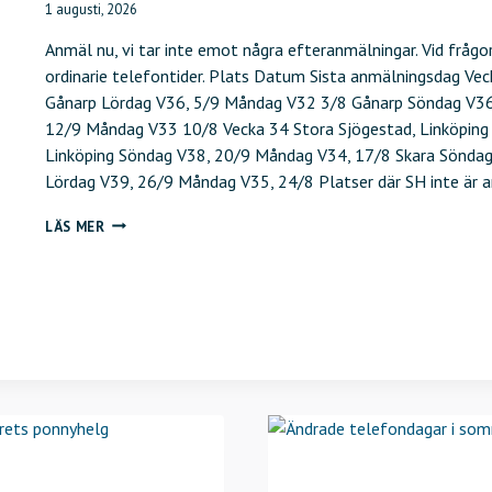
1 augusti, 2026
Anmäl nu, vi tar inte emot några efteranmälningar. Vid fråg
ordinarie telefontider. Plats Datum Sista anmälningsdag V
Gånarp Lördag V36, 5/9 Måndag V32 3/8 Gånarp Söndag V36
12/9 Måndag V33 10/8 Vecka 34 Stora Sjögestad, Linköping
Linköping Söndag V38, 20/9 Måndag V34, 17/8 Skara Söndag
Lördag V39, 26/9 Måndag V35, 24/8 Platser där SH inte är 
S
LÄS MER
I
S
T
A
A
N
M
Ä
L
N