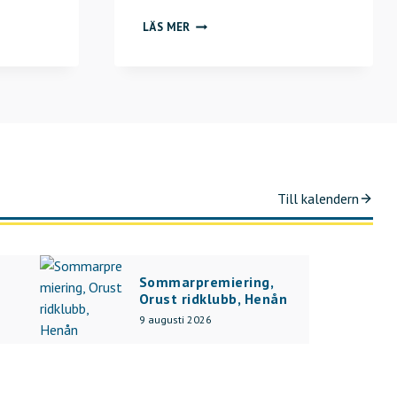
S
LÄS MER
I
S
T
A
A
N
M
Ä
Till kalendern
L
N
I
N
Sommarpremiering,
Orust ridklubb, Henån
G
9 augusti 2026
S
D
A
G