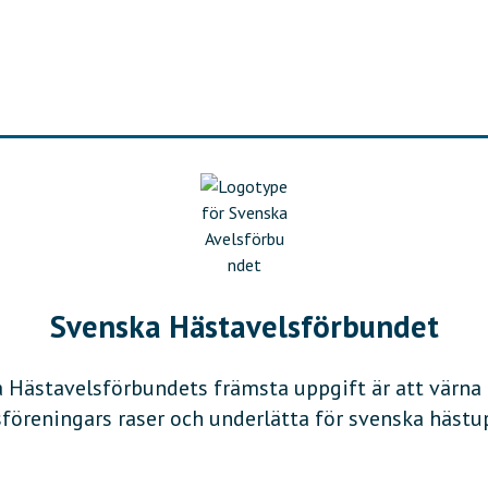
G
R
I
S
O
M
M
A
R
Svenska Hästavelsförbundet
 Hästavelsförbundets främsta uppgift är att värna
öreningars raser och underlätta för svenska hästu