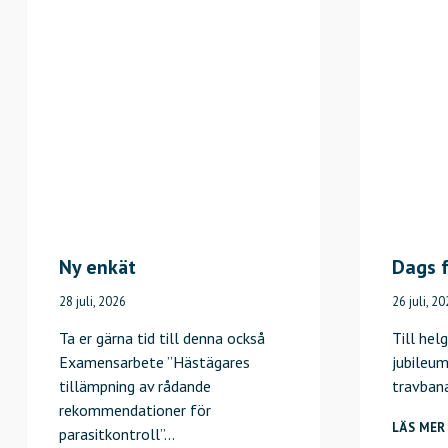
Ny enkät
Dags f
28 juli, 2026
26 juli, 2
Ta er gärna tid till denna också
Till hel
Examensarbete ”Hästägares
jubileum
tillämpning av rådande
travban
rekommendationer för
LÄS MER
parasitkontroll”…