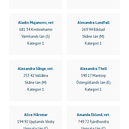
Aladin Mujanovic, vet
Alexandra Lundfall
681 34 Kristinehamn
269 94 Båstad
Värmlands län (S)
Skåne län (M)
Kategori 1
Kategori 1
Alexandra Sånge, vet.
Alexandra Thell
253 42 Vallåkra
590 17 Mantorp
Skåne län (M)
Östergötlands län (E)
Kategori 1
Kategori 1
Alice Hårsmar
Amanda Eklund, vet.
194 92 Upplands Väsby
749 72 Fjärdhundra
Uppsala län (C)
Uppsala län (C)