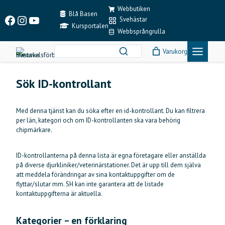
Skip
Webbutiken
to
Blå Basen
Facebook
Instagram
YouTube
Svehästar
content
Kursportalen
Webbsprångrulla
Varukorg
Sök ID-kontrollant
Med denna tjänst kan du söka efter en id-kontrollant. Du kan filtrera
per län, kategori och om ID-kontrollanten ska vara behörig
chipmärkare.
ID-kontrollanterna på denna lista är egna företagare eller anställda
på diverse djurkliniker/veterinärstationer. Det är upp till dem själva
att meddela förändringar av sina kontaktuppgifter om de
flyttar/slutar mm. SH kan inte garantera att de listade
kontaktuppgifterna är aktuella.
Kategorier – en förklaring