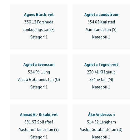
Stockholms län (AB)
Södermanlands län (D)
Agnes Block, vet
Agneta Lundström
Uppsala län (C)
330 12 Forsheda
654 65 Karlstad
Värmlands län (S)
Jönköpings län (F)
Värmlands län (S)
Västerbottens län (AC)
Kategori 1
Kategori 1
Västernorrlands län (Y)
Västmanlands län (U)
Västra Götalands län (O)
Örebro län (T)
Agneta Svensson
Agneta Tegnér, vet
Östergötlands län (E)
524 96 Ljung
230 41 Klågerup
Västra Götalands län (O)
Skåne län (M)
Rensa filter
Kategori 1
Kategori 1
Ahmad Al- Rikabi, vet
Åke Andersson
881 93 Sollefteå
514 52 Länghem
Västernorrlands län (Y)
Västra Götalands län (O)
Kategori 1
Kategori 1