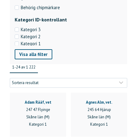
Behörig chipmärkare
Kategori ID-kontrollant
Kategori 3
Kategori 2
Kategori 1
Visa alla filter
Filtrera per län
Blekinge län (K)
1-24 av 1 222
Dalarnas län (W)
Gotlands län (I)
Gävleborgs län (X)
Hallands län (N)
Jämtlands län (Z)
Adam Rääf, vet
Agnes Alm, vet.
Jönköpings län (F)
247 47 Flyinge
245 64 Hjärup
Kalmar län (H)
Skåne län (M)
Skåne län (M)
Kronobergs län (G)
Kategori 1
Kategori 1
Norrbottens län (BD)
Skåne län (M)