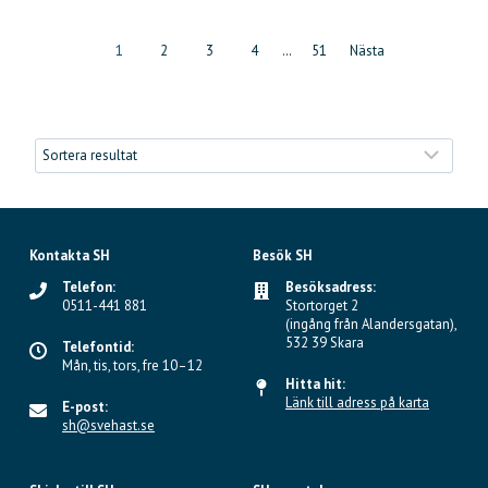
P
1
2
3
4
…
51
Nästa
o
s
t
s
Kontakta SH
Besök SH
n
Telefon:
Besöksadress:
0511-441 881
Stortorget 2
a
(ingång från Alandersgatan),
532 39 Skara
Telefontid:
v
Mån, tis, tors, fre 10–12
Hitta hit:
Länk till adress på karta
E-post:
i
sh@svehast.se
g