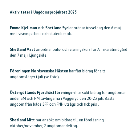
Aktiviteter i Ungdomsprojektet 2023
Emma Kjellman
och
Shetland Syd
anordnar trivseldag den 6 maj
med visningsclinic och stuteribesök.
Shetland Väst
anordnar puts- och visningskurs för Annika Strindgård
den 7 maj i Ljungskile.
Föreningen Nordsvenska Hästen
har fått bidrag för sitt
ungdomsläger i juli (se foto).
Östergötlands Fjordhästföreningen
har sökt bidrag för ungdomar
under SM och NM tävlingarna i Vaggeryd den 20-23 juli. Bästa
ungdom från både SFF och FNH utsågs och fick pris .
Shetland Mitt
har ansökt om bidrag till en föreläsning i
oktober/november, 2 ungdomar deltog.