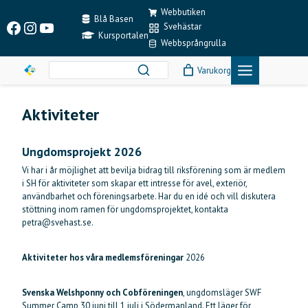
Skip
Webbutiken
to
Blå Basen
Facebook
Instagram
YouTube
Svehästar
content
Kursportalen
Webbsprångrulla
Varukorg
Aktiviteter
Ungdomsprojekt
2026
Vi har i år möjlighet att bevilja bidrag till riksförening som är medlem
i SH för aktiviteter som skapar ett intresse för avel, exteriör,
användbarhet och föreningsarbete. Har du en idé och vill diskutera
stöttning inom ramen för ungdomsprojektet, kontakta
petra@svehast.se.
Aktiviteter hos våra medlemsföreningar
2026
Svenska Welshponny och Cobföreningen
, ungdomsläger SWF
Summer Camp 30 juni till 1 juli i Södermanland. Ett läger för