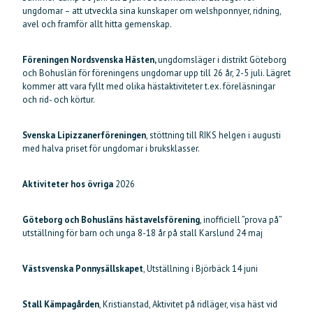
ungdomar – att utveckla sina kunskaper om welshponnyer, ridning,
avel och framför allt hitta gemenskap.
Föreningen Nordsvenska Hästen,
ungdomsläger i distrikt Göteborg
och Bohuslän för föreningens ungdomar upp till 26 år, 2-5 juli. Lägret
kommer att vara fyllt med olika hästaktiviteter t.ex. föreläsningar
och rid- och körtur.
Svenska Lipizzanerföreningen
, stöttning till RIKS helgen i augusti
med halva priset för ungdomar i bruksklasser.
Aktiviteter hos övriga
2026
Göteborg och Bohusläns hästavelsförening
, inofficiell ”prova på”
utställning för barn och unga 8-18 år på stall Karslund 24 maj
Västsvenska Ponnysällskapet
, Utställning i Björbäck 14 juni
Stall Kämpagården
, Kristianstad, Aktivitet på ridläger, visa häst vid