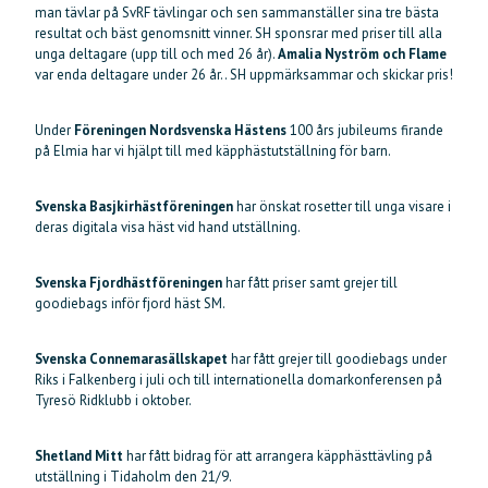
man tävlar på SvRF tävlingar och sen sammanställer sina tre bästa
resultat och bäst genomsnitt vinner. SH sponsrar med priser till alla
unga deltagare (upp till och med 26 år).
Amalia Nyström och Flame
var enda deltagare under 26 år.. SH uppmärksammar och skickar pris!
Under
Föreningen Nordsvenska Hästens
100 års jubileums firande
på Elmia har vi hjälpt till med käpphästutställning för barn.
Svenska Basjkirhästföreningen
har önskat rosetter till unga visare i
deras digitala visa häst vid hand utställning.
Svenska Fjordhästföreningen
har fått priser samt grejer till
goodiebags inför fjord häst SM.
Svenska Connemarasällskapet
har fått grejer till goodiebags under
Riks i Falkenberg i juli och till internationella domarkonferensen på
Tyresö Ridklubb i oktober.
Shetland Mitt
har fått bidrag för att arrangera käpphästtävling på
utställning i Tidaholm den 21/9.