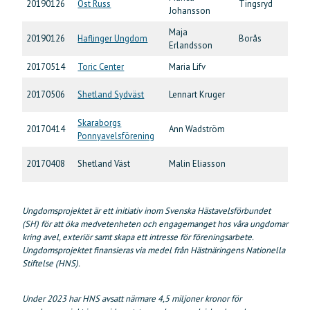
20190126
Öst Russ
Tingsryd
Johansson
Jo
Maja
För
20190126
Haflinger Ungdom
Borås
Erlandsson
La
20170514
Toric Center
Maria Lifv
Uts
Av
20170506
Shetland Sydväst
Lennart Kruger
Jo
Skaraborgs
20170414
Ann Wadström
Uts
Ponnyavelsförening
Agi
20170408
Shetland Väst
Malin Eliasson
29
Ungdomsprojektet är ett initiativ inom Svenska Hästavelsförbundet
(SH) för att öka medvetenheten och engagemanget hos våra ungdomar
kring avel, exteriör samt skapa ett intresse för föreningsarbete.
Ungdomsprojektet
finansieras via medel från Hästnäringens Nationella
Stiftelse (HNS).
Under 2023 har HNS avsatt närmare 4,5 miljoner kronor för