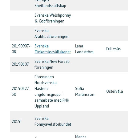
Av
Shetlandssällskap
Svenska Welshponny
Un
& Cobföreningen
Svenska
Un
Arabhästföreningen
20190907-
Svenska
Lena
Ku
Frillesås
08
Tinkerhästsällskapet
Landström
Li
Svenska New Forest-
Un
20190607
föreningen
SM/
Föreningen
Nordsvenska
20190527-
Hästens
Sofia
Östervåla
So
30
ungdomsgrupp i
Martinsson
samarbete med FNH
Uppland
Ros
Svenska
2019
til
Ponnyavelsförbundet
po
Marica
Fö