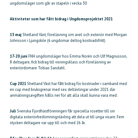
ungdomsläger som går av stapeln i vecka 30
Aktiviteter som har fått bidrag i Ungdomsprojektet 2021
15 maj
Shetland Väst, föreläsning om avel och exteriör med Morgan
Johnsson i Ljungskile (6 ungdomar deltog kostnadsfritt)
17-20 juni
FNH ungdomsläger hos Emma Norén och Ulf Magnusson,
8 deltagare, fick bidrag till visningsklass och föreläsning av
exteriördomare Tobias Sandahl.
Cup 2021
Shetland Väst har fått bidrag för kostnader i samband med
en cup med bruksgrenar med sex deltävlingar under 2021 där
anmälningsavgiften hålls ner för att alla skall kunna vara med.
Juli
Svenska Fjordhästföreningen får speciella rosetter till sin
digitala exteriörbedömningstävling att dela ut till unga visare. Fem
stycken deltagare var upp till och med 26 år.