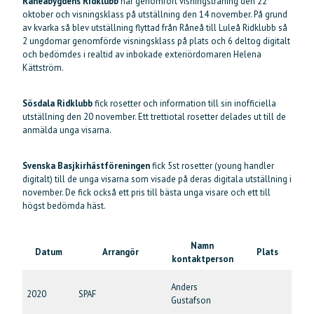
Råneåbygdens Ridklubb
har genomfört visningsträning den 22
oktober och visningsklass på utställning den 14 november. På grund
av kvarka så blev utställning flyttad från Råneå till Luleå Ridklubb så
2 ungdomar genomförde visningsklass på plats och 6 deltog digitalt
och bedömdes i realtid av inbokade exteriördomaren Helena
Kättström.
Sösdala Ridklubb
fick rosetter och information till sin inofficiella
utställning den 20 november. Ett trettiotal rosetter delades ut till de
anmälda unga visarna.
Svenska Basjkirhästföreningen
fick 5st rosetter (young handler
digitalt) till de unga visarna som visade på deras digitala utställning i
november. De fick också ett pris till bästa unga visare och ett till
högst bedömda häst.
Namn
Datum
Arrangör
Plats
kontaktperson
Anders
2020
SPAF
”S
Gustafson