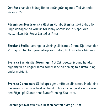
Öst Russ
har sökt bidrag för en terrängträning med Ted Velander
våren 2022
Föreningen Nordsvenska Hästen Norrbotten
har sökt bidrag för
unga deltagare på körkurs för Jenny Göransson 2-3 april och
westernkurs för Roger Lastadius 7 maj
Shetland Syd
har arrangerat visningsclinic med Emma Kjellman den
21 maj och har fått goodiebags och bidrag till kursledare från oss.
Svenska Basjkirhästföreningen
fick 2st rosetter (young handler
digitalt) till de unga visarna som visade på den digitala utställning
under maj/juni.
Svenska Connemara Sällskapet
genomför en clinic med Madeleine
Beckman om att visa häst vid hand och starta i engelska ridklasser
den 20 juli på Skaraortens Ryttarförening, Skålltorp.
Föreningen Nordsvenska Hästen
har fått bidrag till sitt