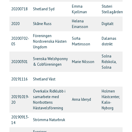
Emma
Stuteri
20200718
Shetland Syd
Tr
Kjellman
Stellagården
Helena
2020
Skåne Russ
Digitalt
Vis
Einarsson
Föreningen
20200702-
Sofia
Dalarnas
Nordsvenska Hästen
Un
05
Martinsson
distrikt
Ungdom
Solna
Svenska Welshponny
20200301
Marie Nilsson
Ridskola,
Ex
& Cobföreningen
Solna
Ave
20191116
Shetland Väst
me
Överkalix Ridklubb i
Holmen
20191019-
samarbete med
Hästcenter,
Ex
Anna Ideryd
20
Norrbottens
Kalix-
Mo
Hästavelsförening
Nyborg
20190913-
Strömma Naturbruk
Cli
14
Sveriges