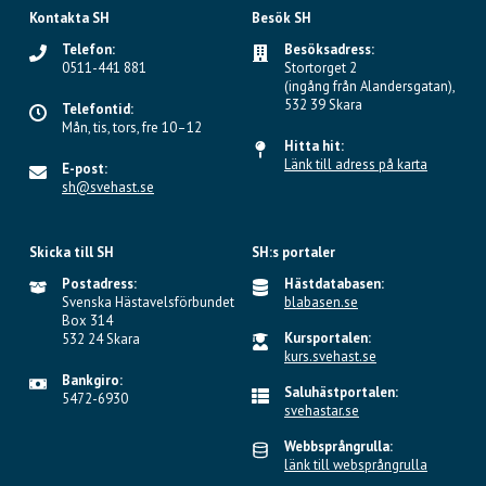
Kontakta SH
Besök SH
Telefon:
Besöksadress:
0511-441 881
Stortorget 2
(ingång från Alandersgatan),
532 39 Skara
Telefontid:
Mån, tis, tors, fre 10–12
Hitta hit:
Länk till adress på karta
E-post:
sh@svehast.se
Skicka till SH
SH:s portaler
Postadress:
Hästdatabasen:
Svenska Hästavelsförbundet
blabasen.se
Box 314
Kursportalen:
532 24 Skara
kurs.svehast.se
Bankgiro:
Saluhästportalen:
5472-6930
svehastar.se
Webbsprångrulla:
länk till websprångrulla