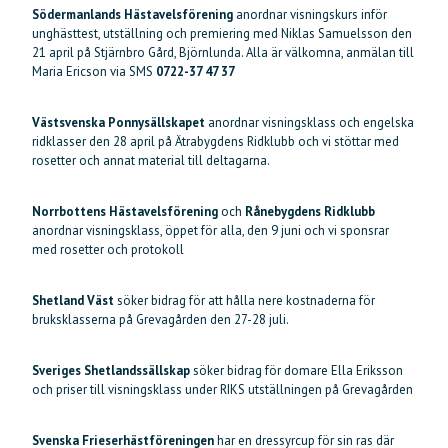
Södermanlands Hästavelsförening
anordnar visningskurs inför
unghästtest, utställning och premiering med Niklas Samuelsson den
21 april på Stjärnbro Gård, Björnlunda. Alla är välkomna, anmälan till
Maria Ericson via SMS
0722-37 47 37
Västsvenska Ponnysällskapet
anordnar visningsklass och engelska
ridklasser den 28 april på Ätrabygdens Ridklubb och vi stöttar med
rosetter och annat material till deltagarna.
Norrbottens Hästavelsförening
och
Rånebygdens Ridklubb
anordnar visningsklass, öppet för alla, den 9 juni och vi sponsrar
med rosetter och protokoll
Shetland Väst
söker bidrag för att hålla nere kostnaderna för
bruksklasserna på Grevagården den 27-28 juli.
Sveriges Shetlandssällskap
söker bidrag för domare Ella Eriksson
och priser till visningsklass under RIKS utställningen på Grevagården
Svenska Frieserhästföreningen
har en dressyrcup för sin ras där