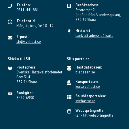
Telefon:
Besöksadress:
0511-441 881
Stortorget 2
(ingång från Alandersgatan),
532 39 Skara
Telefontid:
Mån, tis, tors, fre 10–12
Hitta hit:
Länk till adress på karta
E-post:
sh@svehast.se
Skicka till SH
SH:s portaler
Postadress:
Hästdatabasen:
Svenska Hästavelsförbundet
blabasen.se
Box 314
Kursportalen:
532 24 Skara
kurs.svehast.se
Bankgiro:
Saluhästportalen:
5472-6930
svehastar.se
Webbsprångrulla:
länk till websprångrulla