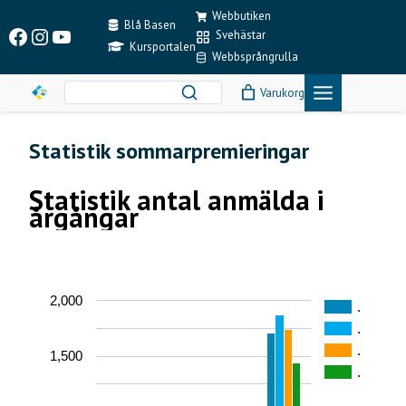
Skip
Webbutiken
to
Blå Basen
Facebook
Instagram
YouTube
Svehästar
content
Kursportalen
Webbsprångrulla
Varukorg
Statistik sommarpremieringar
Statistik antal anmälda i
årgångar
2,000
.
.
.
1,500
.