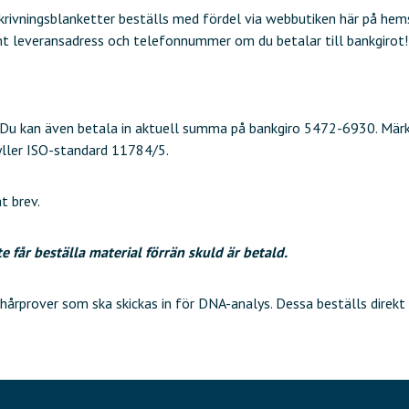
ivningsblanketter beställs med fördel via webbutiken här på hems
t leveransadress och telefonnummer om du betalar till bankgirot!
. Du kan även betala in aktuell summa på bankgiro 5472-6930. Mär
ller ISO-standard 11784/5.
t brev.
 får beställa material förrän skuld är betald.
 hårprover som ska skickas in för DNA-analys. Dessa beställs direkt