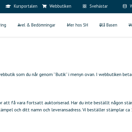
Kursportalen
Webbutiken
Svehästar
W
ring
Avel & Bedömningar
Mer hos SH
Blå Basen
W
webbutik som du når genom ”Butik” i menyn ovan. I webbutiken betal
att få vara fortsatt auktoriserad. Har du inte beställt någon stä
stämpel och ditt namn och leveransadress. Vi beställer stämplar ca