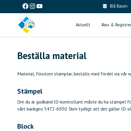
Skip
Facebook
Instagram
YouTube
Blå Basen
to
content
Aktuellt
Pass & Registre
Beställa material
Material, förutom stämplar, beställs med fördel via vår 
Stämpel
Om du är godkänd ID-kontrollant måste du ha stämpel för 
vårt bankgiro 5472-6930. Skriv tydligt att det gäller ID-
Block