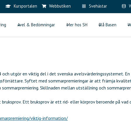
Kursportalen
Webbutiken
Svehästar
W
ring
Avel & Bedömningar
Mer hos SH
Blå Basen
W
 och utgör en viktig del i det svenska avelsvärderingssystemet. En
ngsförrättare. Syftet med sommarpremieringar är att främja kvalite
n sommarpremiering. Skillnaden mellan utställning och sommarpremi
ruksprov. Ett bruksprov är ett rid- eller körprov beroende på vad d
marpremiering/viktig-information/