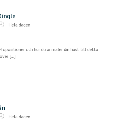
Dingle
Hela dagen
ropositioner och hur du anmäler din häst till detta
ver [...]
ån
Hela dagen