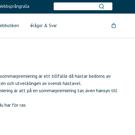
ebbsprångrulla
ebbutiken
Frågor & Svar
 sommarpremiering är ett tillfälle då hästar bedöms av
ten och utvecklingen av svensk hästavel.
ering är att på en sommarpremiering tas även hänsyn till
u har för ras.