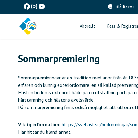
Skip
Facebook
Instagram
YouTube
Blå Basen
to
content
Aktuellt
Pass & Registre
Sommarpremiering
Sommarpremieringar är en tradition med anor från år 1874
erfaren och kunnig exteriördomare, en så kallad premieri
Hästen bedöms exteriört både på en utställning och på e
härstamning och hästens avelsvärde.
På sommarpremiering finns också möjlighet att utföra ett b
Viktig information:
https://svehast.se/bedomningar/som
Här hittar du bland annat