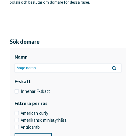
polski och beslutar om domare för dessa raser.
Sök domare
Namn F-skatt Filtrera per ras American curly Amerikansk miniatyrhäst Anglo
Namn
F-skatt
Innehar F-skatt
Filtrera per ras
American curly
Amerikansk miniatyrhäst
Angloarab
Angloarab (50p)