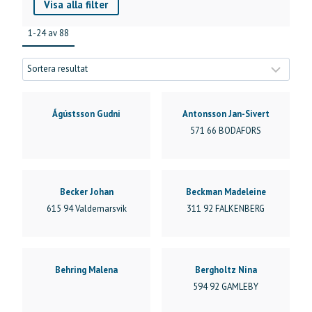
Visa alla filter
Arabiskt fullblod
Ardenner
1-24 av 88
Basjkirhäst
Clydesdale
Connemara
Dartmoorponny
Exmoor (Utb 2021 – ej ex. engelsk domare, dispens
Ágústsson Gudni
Antonsson Jan-Sivert
SP)
571 66 BODAFORS
Exmoor (Utb 2021 – ej ex. med engelsk domare)
Exmoorponny
Fellponny
Fellponny (dispens 2026)
Becker Johan
Beckman Madeleine
Fjordhäst
615 94 Valdemarsvik
311 92 FALKENBERG
Gotlandsruss
Gotlandsruss (B)
Haflinger
Irish cob
Behring Malena
Bergholtz Nina
Islandshäst
594 92 GAMLEBY
Kaspisk häst