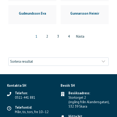
Gudmundsson Eva
Gunnarsson Heimir
P
1
2
3
4
Nästa
o
s
t
s
Kontakta SH
Besök SH
n
Telefon:
Besöksadress:
0511-441 881
Stortorget 2
a
(ingång från Alandersgatan),
532 39 Skara
Telefontid:
v
Mån, tis, tors, fre 10–12
Hitta hit: