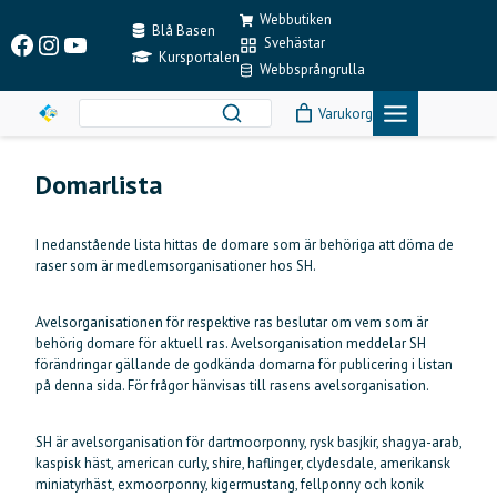
Skip
Webbutiken
to
Blå Basen
Facebook
Instagram
YouTube
Svehästar
content
Kursportalen
Webbsprångrulla
Varukorg
Domarlista
I nedanstående lista hittas de domare som är behöriga att döma de
raser som är medlemsorganisationer hos SH.
Avelsorganisationen för respektive ras beslutar om vem som är
behörig domare för aktuell ras. Avelsorganisation meddelar SH
förändringar gällande de godkända domarna för publicering i listan
på denna sida. För frågor hänvisas till rasens avelsorganisation.
SH är avelsorganisation för dartmoorponny, rysk basjkir, shagya-arab,
kaspisk häst, american curly, shire, haflinger, clydesdale, amerikansk
miniatyrhäst, exmoorponny, kigermustang, fellponny och konik