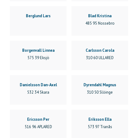
Kigermustang
Lipizzaner
Morgan
Berglund Lars
Blad Kristina
New Forest
485 95 Nossebro
Nordsvensk
Shagya-arab
Shetland
Borgenvall Linnea
Carlsson Carola
Shire
575 39 Eksjö
310 60 ULLARED
Svensk Ridponny
Welsh Showridklasser – Level 1
Welsh Showridklasser – Level 2
Welsh Showridklasser – Level 3
Danielsson Dan-Axel
Dyrendahl Magnus
Welshponny och cob
532 34 Skara
310 50 Slöinge
Rensa filter
Ericsson Per
Eriksson Ella
516 96 APLARED
573 97 Tranås