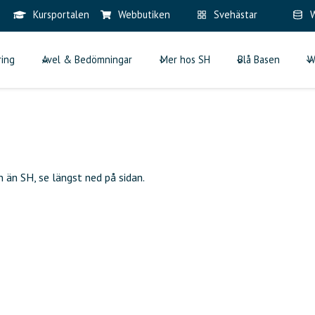
Kursportalen
Webbutiken
Svehästar
W
ring
Avel & Bedömningar
Mer hos SH
Blå Basen
W
 än SH, se längst ned på sidan.