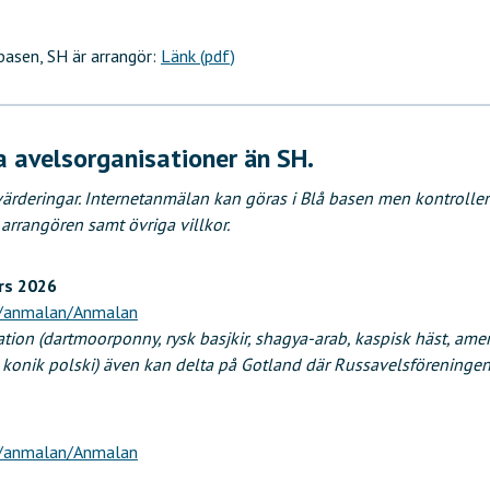
basen, SH är arrangör:
Länk (pdf)
a avelsorganisationer än SH.
ärderingar. Internetanmälan kan göras i Blå basen men kontroller
 arrangören samt övriga villkor.
rs 2026
h/anmalan/Anmalan
tion (dartmoorponny, rysk basjkir, shagya-arab, kaspisk häst, ameri
 konik polski) även kan delta på Gotland där Russavelsföreningen
h/anmalan/Anmalan