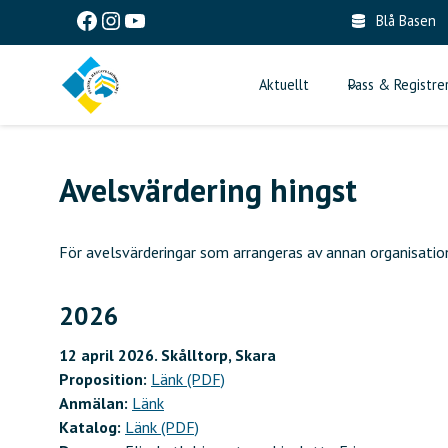
Skip
Facebook
Instagram
YouTube
Blå Basen
to
content
Aktuellt
Pass & Registre
Avelsvärdering hingst
För avelsvärderingar som arrangeras av annan organisation
2026
12 april 2026. Skålltorp, Skara
Proposition:
Länk (PDF)
Anmälan:
Länk
Katalog:
Länk (PDF)