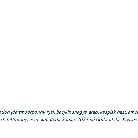
tion (dartmoorponny, rysk basjkir, shagya-arab, kaspisk häst, ameri
och fellponny) även kan delta 2 mars 2025 på Gotland där Russav