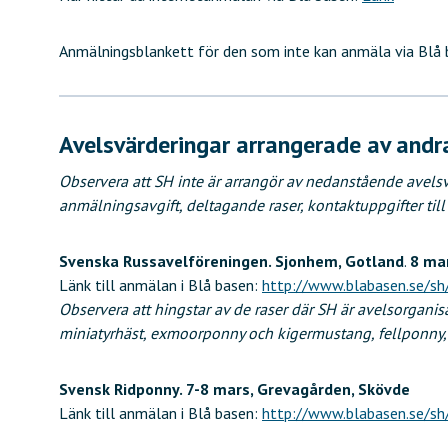
Anmälningsblankett för den som inte kan anmäla via Blå 
Avelsvärderingar arrangerade av andr
Observera att SH inte är arrangör av nedanstående avelsv
anmälningsavgift, deltagande raser, kontaktuppgifter till
Svenska Russavelföreningen. Sjonhem, Gotland
.
8 ma
Länk till anmälan i Blå basen:
http://www.blabasen.se/s
Observera att hingstar av de raser där SH är avelsorganisa
miniatyrhäst, exmoorponny och kigermustang, fellponny,
Svensk Ridponny. 7-8 mars, Grevagården, Skövde
Länk till anmälan i Blå basen:
http://www.blabasen.se/s