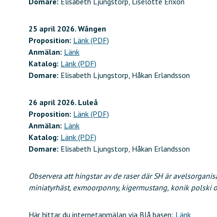
Domare:
Elisabeth Ljungstorp, Liselotte Erixon
25 april 2026. Wången
Proposition:
Länk (PDF)
Anmälan:
Länk
Katalog:
Länk (PDF)
Domare:
Elisabeth Ljungstorp, Håkan Erlandsson
26 april 2026. Luleå
Proposition:
Länk (PDF)
Anmälan:
Länk
Katalog:
Länk (PDF)
Domare:
Elisabeth Ljungstorp, Håkan Erlandsson
Observera att hingstar av de raser där SH är avelsorganisa
miniatyrhäst, exmoorponny, kigermustang, konik polski 
Här hittar du internetanmälan via Blå basen:
Länk