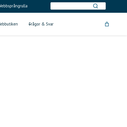
ebbsprångrulla
ebbutiken
Frågor & Svar