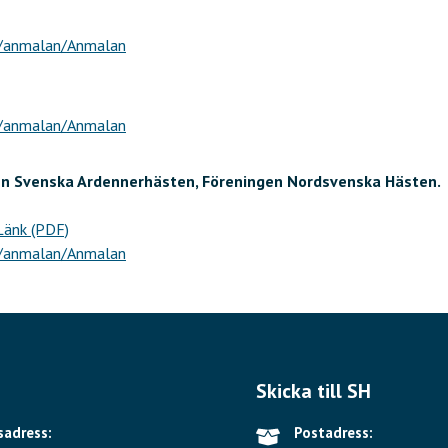
h/anmalan/Anmalan
h/anmalan/Anmalan
en Svenska Ardennerhästen, Föreningen Nordsvenska Hästen.
Länk (PDF)
h/anmalan/Anmalan
Skicka till SH
adress:
Postadress: