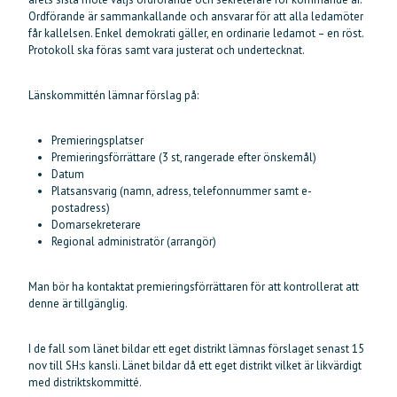
Ordförande är sammankallande och ansvarar för att alla ledamöter
får kallelsen. Enkel demokrati gäller, en ordinarie ledamot – en röst.
Protokoll ska föras samt vara justerat och undertecknat.
Länskommittén lämnar förslag på:
Premieringsplatser
Premieringsförrättare (3 st, rangerade efter önskemål)
Datum
Platsansvarig (namn, adress, telefonnummer samt e-
postadress)
Domarsekreterare
Regional administratör (arrangör)
Man bör ha kontaktat premieringsförrättaren för att kontrollerat att
denne är tillgänglig.
I de fall som länet bildar ett eget distrikt lämnas förslaget senast 15
nov till SH:s kansli. Länet bildar då ett eget distrikt vilket är likvärdigt
med distriktskommitté.