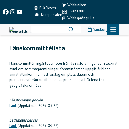
Skip
Webbutiken
to
Blå Basen
Facebook
Instagram
YouTube
Svehästar
content
Kursportalen
Webbsprångrulla
Varukorg
Länskommittélista
I länskommittén ingår ledamöter från de rasföreningar som tecknat
avtal om sommarpremieringar. Kommittéernas uppgift är bland
annat att inkomma med förslag om plats, datum och
premieringsförrättare till de olika premieringstillfällena i sitt
geografiska område.
Länskommitté per län
Länk
(Uppdaterad 2026-03-27)
Ledamöter per ras
Länk
(Uppdaterad 2026-03-27)