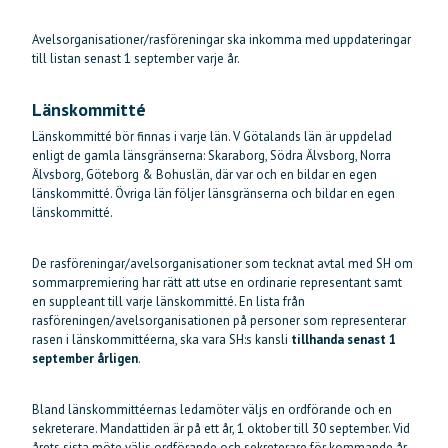
Avelsorganisationer/rasföreningar ska inkomma med uppdateringar
till listan senast 1 september varje år.
Länskommitté
Länskommitté bör finnas i varje län. V Götalands län är uppdelad
enligt de gamla länsgränserna: Skaraborg, Södra Älvsborg, Norra
Älvsborg, Göteborg & Bohuslän, där var och en bildar en egen
länskommitté. Övriga län följer länsgränserna och bildar en egen
länskommitté.
De rasföreningar/avelsorganisationer som tecknat avtal med SH om
sommarpremiering har rätt att utse en ordinarie representant samt
en suppleant till varje länskommitté. En lista från
rasföreningen/avelsorganisationen på personer som representerar
rasen i länskommittéerna, ska vara SH:s kansli
tillhanda senast 1
september årligen
.
Bland länskommittéernas ledamöter väljs en ordförande och en
sekreterare. Mandattiden är på ett år, 1 oktober till 30 september. Vid
årets sista möte väljs ordförande och sekreterare för kommande år.