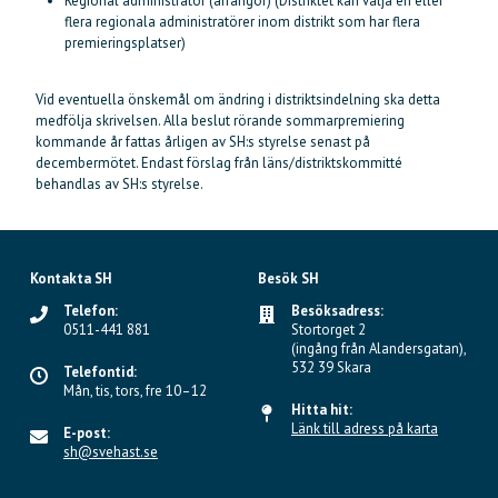
Regional administratör (arrangör) (Distriktet kan välja en eller
flera regionala administratörer inom distrikt som har flera
premieringsplatser)
Vid eventuella önskemål om ändring i distriktsindelning ska detta
medfölja skrivelsen. Alla beslut rörande sommarpremiering
kommande år fattas årligen av SH:s styrelse senast på
decembermötet. Endast förslag från läns/distriktskommitté
behandlas av SH:s styrelse.
Kontakta SH
Besök SH
Telefon:
Besöksadress:
0511-441 881
Stortorget 2
(ingång från Alandersgatan),
532 39 Skara
Telefontid:
Mån, tis, tors, fre 10–12
Hitta hit:
Länk till adress på karta
E-post:
sh@svehast.se