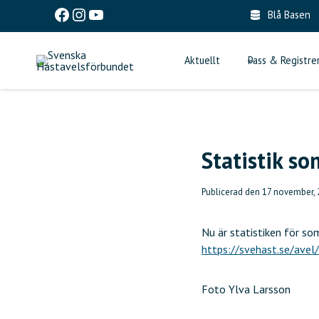
Skip
Facebook
Instagram
YouTube
Blå Basen
to
content
Aktuellt
Pass & Registre
Statistik s
Publicerad den
17 november,
Nu är statistiken för so
https://svehast.se/avel/
Foto Ylva Larsson