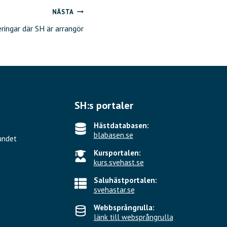
NÄSTA
ringar där SH är arrangör
SH:s portaler
Hästdatabasen:
blabasen.se
undet
Kursportalen:
kurs.svehast.se
Saluhästportalen:
svehastar.se
Webbsprångrulla:
länk till websprångrulla