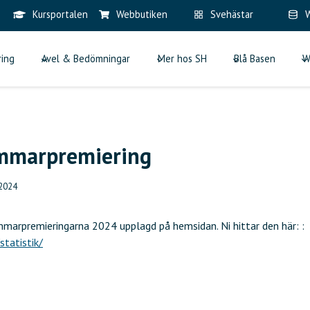
Kursportalen
Webbutiken
Svehästar
W
ring
Avel & Bedömningar
Mer hos SH
Blå Basen
W
ommarpremiering
 2024
mmarpremieringarna 2024 upplagd på hemsidan. Ni hittar den här: :
statistik/