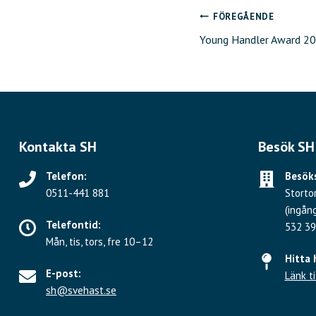
FÖREGÅENDE
Inläggsnavig
Young Handler Award 2
Kontakta SH
Besök SH
Telefon:
Besöks
0511-441 881
Storto
(ingån
Telefontid:
532 39
Mån, tis, tors, fre 10–12
Hitta 
E-post:
Länk ti
sh@svehast.se