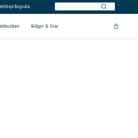
ebbsprångrulla
ebbutiken
Frågor & Svar