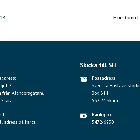
ering
024
Hingstpremie
Skicka till SH
adress:
Postadress:
rget 2
Svenska Hästavelsförb
g från Alandersgatan),
Box 314
 Skara
532 24 Skara
hit:
Bankgiro:
ll adress på karta
5472-6930