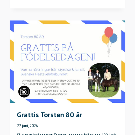
KÖR
IGEN-
OM
BRUKSPROV
PÅ
SP
Grattis Torsten 80 år
22 juni, 2026