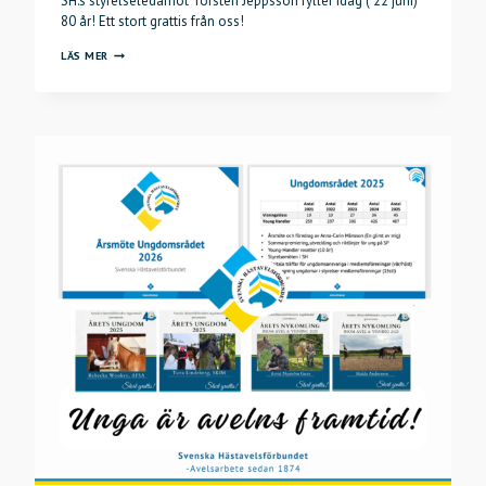
SH:s styrelseledamot Torsten Jeppsson fyller idag ( 22 juni)
80 år! Ett stort grattis från oss!
GRATTIS
LÄS MER
TORSTEN
80
ÅR