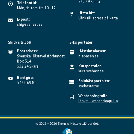
532 39 Skara
Telefontid:
Mån, tis, tors, fre 10–12
Hitta hit:
Länk till adress på karta
E-post:
sh@svehast.se
Skicka till SH
SH:s portaler
Postadress:
Hästdatabasen:
Svenska Hästavelsförbundet
blabasen.se
Box 314
Kursportalen:
532 24 Skara
kurs.svehast.se
Bankgiro:
Saluhästportalen:
5472-6930
svehastar.se
Webbsprångrulla:
länk till websprångrulla
© 2016 – 2026 Svenska Hästavelsförbundet.