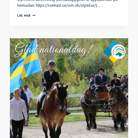
hemsidan: https://svehast.se/om-sh/styrelse/)…
SH:S
LÄS MER
STYRELSE