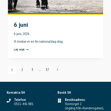
6 juni
6 juni, 2026
Vi önskar er en fin nationaldag idag.
6
LÄS MER
JUNI
Page
Nästa
1
2
3
…
37
sida
navigation
Kontakta SH
Besök SH
Telefon:
Besöksadress:
0511-441 881
Stortorget 2
(ingång från Alandersgatan),