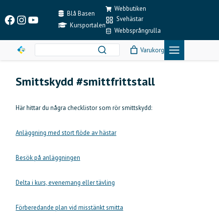
Skip
Webbutiken
to
Blå Basen
Facebook
Instagram
YouTube
Svehästar
content
Kursportalen
Webbsprångrulla
Varukorg
Smittskydd #smittfrittstall
Här hittar du några checklistor som rör smittskydd:
Anläggning med stort flöde av hästar
Besök på anläggningen
Delta i kurs, evenemang eller tävling
Förberedande plan vid misstänkt smitta