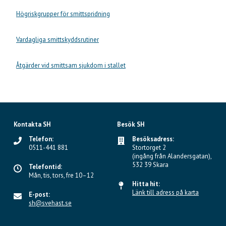
Högriskgrupper för smittspridning
Vardagliga smittskyddsrutiner
Åtgärder vid smittsam sjukdom i stallet
Kontakta SH
Besök SH
Telefon:
Besöksadress:
0511-441 881
Stortorget 2
(ingång från Alandersgatan),
532 39 Skara
Telefontid:
Mån, tis, tors, fre 10–12
Hitta hit:
Länk till adress på karta
E-post:
sh@svehast.se