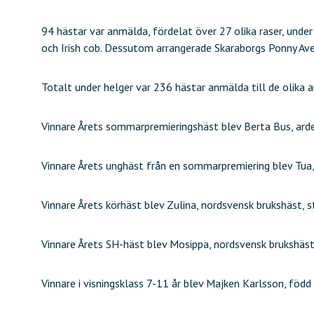
94 hästar var anmälda, fördelat över 27 olika raser, under 
och Irish cob. Dessutom arrangerade Skaraborgs Ponny Avel
Totalt under helger var 236 hästar anmälda till de olika
Vinnare Årets sommarpremieringshäst blev Berta Bus, ard
Vinnare Årets unghäst från en sommarpremiering blev Tua,
Vinnare Årets körhäst blev Zulina, nordsvensk brukshäst,
Vinnare Årets SH-häst blev Mosippa, nordsvensk brukshäst
Vinnare i visningsklass 7-11 år blev Majken Karlsson, fö