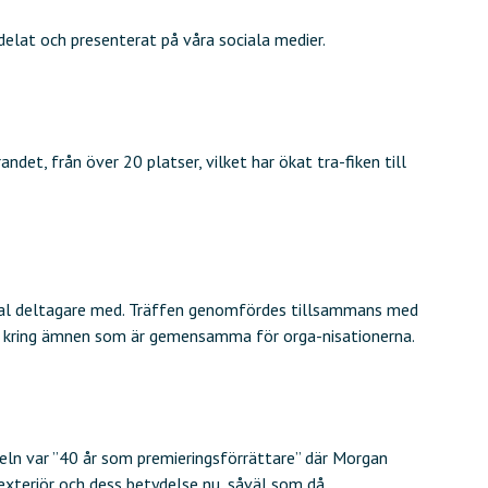
elat och presenterat på våra sociala medier.
et, från över 20 platser, vilket har ökat tra-fiken till
tal deltagare med. Träffen genomfördes tillsammans med
er kring ämnen som är gemensamma för orga-nisationerna.
eln var ”40 år som premieringsförrättare” där Morgan
exteriör och dess betydelse nu, såväl som då.