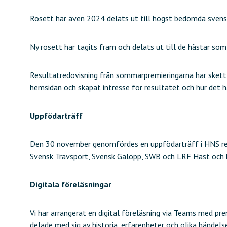
Rosett har även 2024 delats ut till högst bedömda svensk
Ny rosett har tagits fram och delats ut till de hästar s
Resultatredovisning från sommarpremieringarna har skett i
hemsidan och skapat intresse för resultatet och hur det ha
Uppfödarträff
Den 30 november genomfördes en uppfödarträff i HNS re
Svensk Travsport, Svensk Galopp, SWB och LRF Häst och h
Digitala föreläsningar
Vi har arrangerat en digital föreläsning via Teams med p
delade med sig av historia, erfarenheter och olika händel