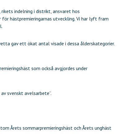
kets indelning i distrikt, ansvaret hos
för hästpremieringarnas utveckling. Vi har lyft fram
l.
ta gav ett ökat antal visade i dessa ålderskategorier.
remieringshäst som också avgjordes under
av svenskt avelsarbete”.
örutom Årets sommarpremieringshäst och Årets unghäst