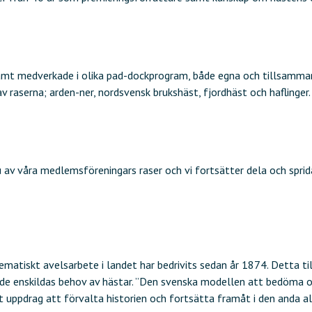
mt medverkade i olika pad-dockprogram, både egna och tillsammans
raserna; arden-ner, nordsvensk brukshäst, fjordhäst och haflinger.
alu av våra medlemsföreningars raser och vi fortsätter dela och sp
stematiskt avelsarbete i landet har bedrivits sedan år 1874. Detta t
 de enskildas behov av hästar. ”Den svenska modellen att bedöma och
rt uppdrag att förvalta historien och fortsätta framåt i den anda al