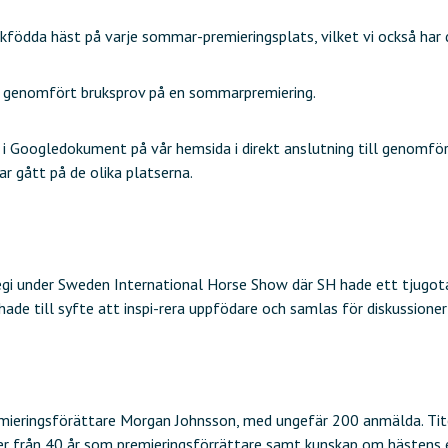
födda häst på varje sommar-premieringsplats, vilket vi också har d
om genomfört bruksprov på en sommarpremiering.
 Googledokument på vår hemsida i direkt anslutning till genomförand
r gått på de olika platserna.
gi under Sweden International Horse Show där SH hade ett tjugo
ade till syfte att inspi-rera uppfödare och samlas för diskussion
remieringsförättare Morgan Johnsson, med ungefär 200 anmälda. Tit
ser från 40 år som premieringsförrättare samt kunskap om hästens 