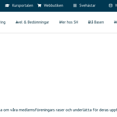
Kursportalen
Webbutiken
Svehästar
W
ring
Avel & Bedömningar
Mer hos SH
Blå Basen
W
a om våra medlemsföreningars raser och underlätta för deras uppfö