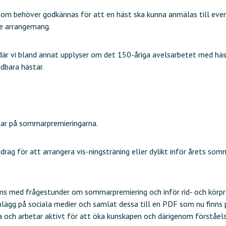
, som behöver godkännas för att en häst ska kunna anmälas till ev
re arrangemang.
där vi bland annat upplyser om det 150-åriga avelsarbetet med hä
dbara hästar.
star på sommarpremieringarna.
ag för att arrangera vis-ningsträning eller dylikt inför årets som
eams med frågestunder om sommarpremiering och inför rid- och kö
 inlägg på sociala medier och samlat dessa till en PDF som nu finns
och arbetar aktivt för att öka kunskapen och därigenom förståel