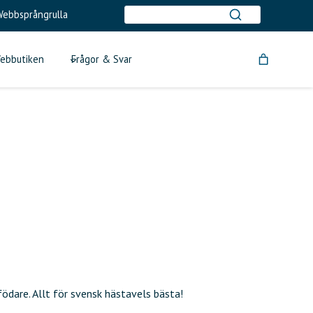
ebbsprångrulla
ebbutiken
Frågor & Svar
dare. Allt för svensk hästavels bästa!