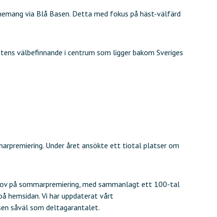
enemang via Blå Basen. Detta med fokus på häst-välfärd
stens välbefinnande i centrum som ligger bakom Sveriges
marpremiering. Under året ansökte ett tiotal platser om
rprov på sommarpremiering, med sammanlagt ett 100-tal
 på hemsidan. Vi har uppdaterat vårt
sen såväl som deltagarantalet.