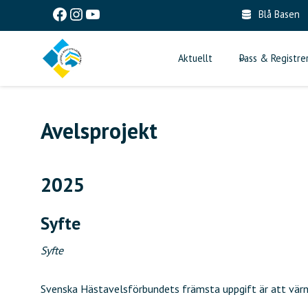
Skip
Facebook
Instagram
YouTube
Blå Basen
to
content
Aktuellt
Pass & Registre
Avelsprojekt
2025
Syfte
Syfte
Svenska Hästavelsförbundets främsta uppgift är att värn