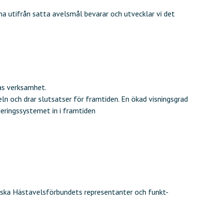
 utifrån satta avelsmål bevarar och utvecklar vi det
ras verksamhet.
ln och drar slutsatser för framtiden. En ökad visningsgrad
deringssystemet in i framtiden
nska Hästavelsförbundets representanter och funkt-