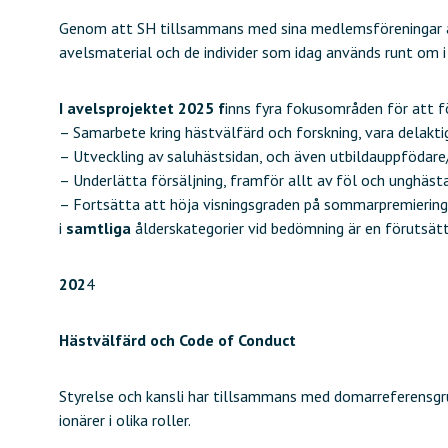
Genom att SH tillsammans med sina medlemsföreningar akt
avelsmaterial och de individer som idag används runt om i
I avelsprojektet 2025 f
inns fyra fokusområden för att 
– Samarbete kring hästvälfärd och forskning, vara delakti
– Utveckling av saluhästsidan, och även utbildauppfödare
– Underlätta försäljning, framför allt av föl och unghäst
– Fortsätta att höja visningsgraden på sommarpremieringarn
i
samtliga
ålderskategorier vid bedömning är en förutsätt
202
4
Hästvälfärd och Code of Conduct
Styrelse och kansli har tillsammans med domarreferensg
ionärer i olika roller.