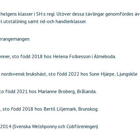
helgens klasser i SH:s regi. Utöver dessa tävlingar genomfördes äve
 utställning samt rid-och handlerklasser.
 arrangemangen.
enner, sto född 2018 hos Helena Folkesson i Älmeboda.
 nordsvensk brukshäst, sto född 2022 hos Sune Hjärpe, Ljungskile
 sto född 2021 hos Marianne Broberg, Brålanda.
, sto född 2018 hos Bertil Liljemark, Brunskog.
dd 2014 (Svenska Welshponny och Cobföreningen)