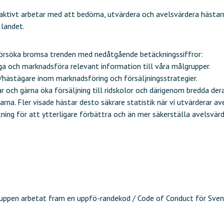
ivt arbetar med att bedöma, utvärdera och avelsvärdera hästarna
 landet.
försöka bromsa trenden med nedåtgående betäckningssiffror:
ga och marknadsföra relevant information till våra målgrupper.
/hästägare inom marknadsföring och försäljningsstrategier.
ar och gärna öka försäljning till ridskolor och därigenom bredda de
a. Fler visade hästar desto säkrare statistik när vi utvärderar ave
ning för att ytterligare förbättra och än mer säkerställa avelsvär
ruppen arbetat fram en uppfö-randekod / Code of Conduct för Sve