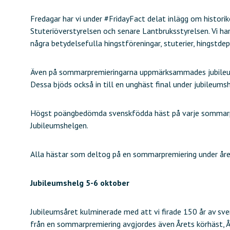
Fredagar har vi under #FridayFact delat inlägg om historike
Stuteriöverstyrelsen och senare Lantbruksstyrelsen. Vi ha
några betydelsefulla hingstföreningar, stuterier, hingstd
Även på sommarpremieringarna uppmärksammades jubileumsår
Dessa bjöds också in till en unghäst final under jubileum
Högst poängbedömda svenskfödda häst på varje sommarpre
Jubileumshelgen.
Alla hästar som deltog på en sommarpremiering under åre
Jubileumshelg 5-6 oktober
Jubileumsåret kulminerade med att vi firade 150 år av s
från en sommarpremiering avgjordes även Årets körhäst, Å