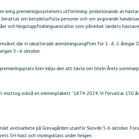
n kring premieringssystemets utformning: prisbelönande av hästar, ri
r berättat om betydelsefulla personer och om avgörande händelser 
epåer och hingstuppfödningsanstalter som påverkat landets hästave
et där vi rabatterade anmälningsavgiften för 1- & 2-åringar. Det
shelgen 5–6 oktober.
mieringsplats blev inbju-den att tävla om titeln Årets sommarp
t mottog också en minnesplakett ”1874-2024, Vi förvaltar 150 år 
venskt avelsarbete på Grevagården utanför Skövde 5-6 oktober. F
rets SH-häst och visningsklass under helgen.