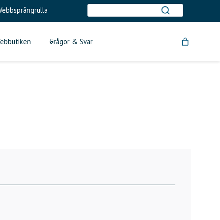
ebbsprångrulla
ebbutiken
Frågor & Svar