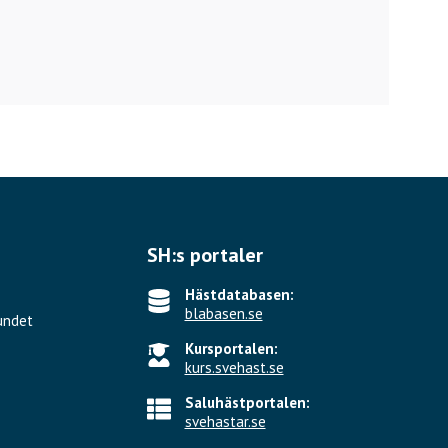
SH:s portaler
Hästdatabasen:
blabasen.se
undet
Kursportalen:
kurs.svehast.se
Saluhästportalen:
svehastar.se