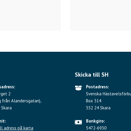
Skicka till SH
adress:
Postadress:
rget 2
Svenska Hästavelsförb
g från Alandersgatan),
Box 314
 Skara
532 24 Skara
hit:
Bankgiro:
ll adress på karta
5472-6930