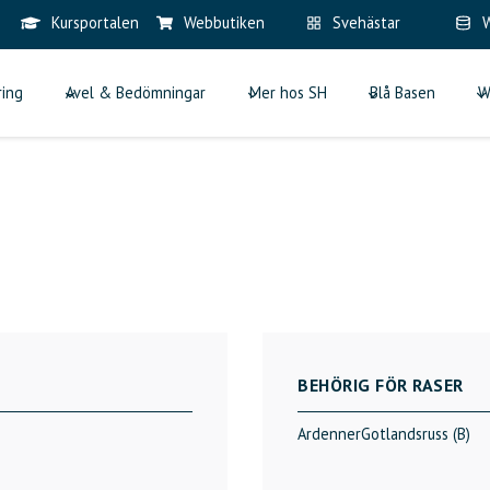
Kursportalen
Webbutiken
Svehästar
W
ring
Avel & Bedömningar
Mer hos SH
Blå Basen
W
BEHÖRIG FÖR RASER
Ardenner
Gotlandsruss (B)