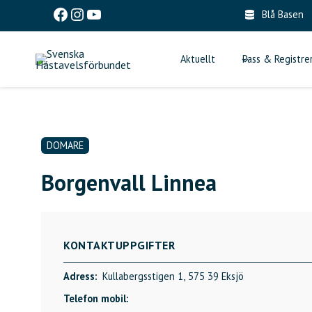
Skip
Facebook
Instagram
YouTube
Blå Basen
to
content
Aktuellt
Pass & Registre
DOMARE
Borgenvall Linnea
KONTAKTUPPGIFTER
Adress:
Kullabergsstigen 1,
575 39 Eksjö
Telefon mobil: