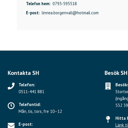
Telefon hem:
0793-595518
E-post:
linnea.borgenvall@hotmail.com
Kontakta SH
Besök SH
Telefon:
Besöks
0511-441 881
Storto
(ingån
Telefontid:
532 39
Mån, tis, tors, fre 10–12
Hitta 
E-post:
Länk ti