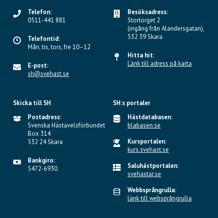
Telefon:
Besöksadress:
0511-441 881
Stortorget 2
(ingång från Alandersgatan),
532 39 Skara
Telefontid:
Mån, tis, tors, fre 10–12
Hitta hit:
Länk till adress på karta
E-post:
sh@svehast.se
Skicka till SH
SH:s portaler
Postadress:
Hästdatabasen:
Svenska Hästavelsförbundet
blabasen.se
Box 314
Kursportalen:
532 24 Skara
kurs.svehast.se
Bankgiro:
Saluhästportalen:
5472-6930
svehastar.se
Webbsprångrulla:
länk till websprångrulla