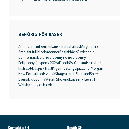
BEHÖRIG FÖR RASER
American curly
Amerikansk miniatyrhäst
Angloarab
Arabiskt fullblod
Ardenner
Basjkirhäst
Clydesdale
Connemara
Dartmoorponny
Exmoorponny
Fellponny (dispens 2026)
Fjordhäst
Gotlandsruss
Haflinger
Irish cob
Kaspisk häst
Kigermustang
Lipizzaner
Morgan
New Forest
Nordsvensk
Shagya-arab
Shetland
Shire
Svensk Ridponny
Welsh Showridklasser – Level 1
Welshponny och cob
Kontakta SH
Besök SH