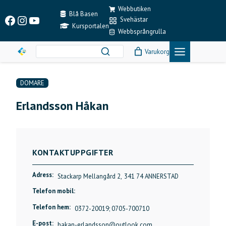
Skip
Webbutiken
to
Blå Basen
Facebook
Instagram
YouTube
Svehästar
content
Kursportalen
Webbsprångrulla
Varukorg
DOMARE
Erlandsson Håkan
KONTAKTUPPGIFTER
Adress:
Stackarp Mellangård 2,
341 74 ANNERSTAD
Telefon mobil:
Telefon hem:
0372-20019; 0705-700710
E-post:
hakan-erlandsson@outlook.com