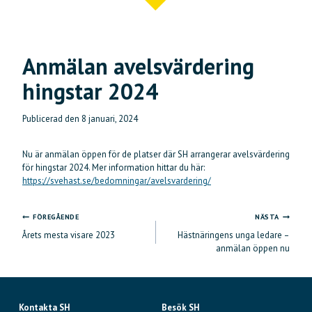
Anmälan avelsvärdering
hingstar 2024
Publicerad den
8 januari, 2024
Nu är anmälan öppen för de platser där SH arrangerar avelsvärdering
för hingstar 2024. Mer information hittar du här:
https://svehast.se/bedomningar/avelsvardering/
FÖREGÅENDE
NÄSTA
Inläggsnavigering
Årets mesta visare 2023
Hästnäringens unga ledare –
anmälan öppen nu
Kontakta SH
Besök SH