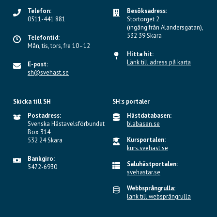
Telefon:
Besöksadress:
0511-441 881
Stortorget 2
(ingång från Alandersgatan),
532 39 Skara
Telefontid:
Mån, tis, tors, fre 10–12
Hitta hit:
Länk till adress på karta
E-post:
sh@svehast.se
Skicka till SH
SH:s portaler
Postadress:
Hästdatabasen:
Svenska Hästavelsförbundet
blabasen.se
Box 314
Kursportalen:
532 24 Skara
kurs.svehast.se
Bankgiro:
Saluhästportalen:
5472-6930
svehastar.se
Webbsprångrulla:
länk till websprångrulla