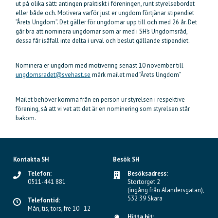
ut på olika sätt: antingen praktiskt i föreningen, runt styrelsebordet
eller både och. Motivera varför just er ungdom förtjänar stipendiet
”Årets Ungdom”. Det gäller för ungdomar upp till och med 26 år. Det
går bra att nominera ungdomar som är med i SH’s Ungdomsråd,
dessa får isåfall inte delta i urval och beslut gällande stipendiet.
Nominera er ungdom med motivering senast 10 november till
ungdomsradet@svehast.se
märk mailet med ”Årets Ungdom”
Mailet behöver komma från en person ur styrelsen i respektive
förening, så att vi vet att det är en nominering som styrelsen står
bakom.
Kontakta SH
Besök SH
Telefon:
Besöksadress:
0511-441 881
Stortorget 2
(ingång från Alandersgatan),
532 39 Skara
Telefontid:
Mån, tis, tors, fre 10–12
Hitta hit: