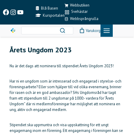
Skip
Webbutiken
to
Blå Basen
Facebook
Instagram
YouTube
Svehästar
content
Kursportalen
Webbsprångrulla
Varukorg
Årets Ungdom 2023
Nu är det dags att nominera till stipendiet Årets Ungdom 2023!
Har ni en ungdom som är intresserad och engagerad i styrelse- och
föreningsarbete? Eller som hjälper till vid olika evenemang, brinner
för rasen och är en god ambassadör? SHs Ungdomsråd har tagit
fram ett stipendium till 2 ungdomar på 1000:- vardera för ”Årets
Ungdom” där ni medlemsföreningar har möjlighet att nominera en
ung, aktiv och engagerad medlem.
Stipendiet ska uppmuntra och visa uppskattning för ett ungt
engagemang inom en förening. Ett engagemang i föreningen kan se