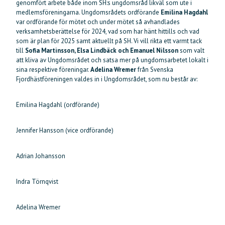
genomfört arbete både inom SH:s ungdomsråd likväl som ute i
medlemsföreningarna. Ungdomsrådets ordförande
Emilina Hagdahl
var ordförande för mötet och under mötet så avhandlades
verksamhetsberättelse för 2024, vad som har hänt hittills och vad
som är plan för 2025 samt aktuellt på SH. Vi vill rikta ett varmt tack
till
Sofia Martinsson, Elsa Lindbäck och Emanuel Nilsson
som valt
att kliva av Ungdomsrådet och satsa mer på ungdomsarbetet lokalt i
sina respektive föreningar.
Adelina Wremer
från Svenska
Fjordhästföreningen valdes in i Ungdomsrådet, som nu består av:
Emilina Hagdahl (ordförande)
Jennifer Hansson (vice ordförande)
Adrian Johansson
Indra Törnqvist
Adelina Wremer