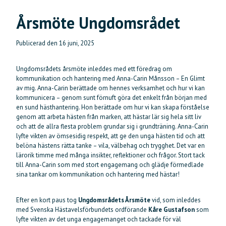
Årsmöte Ungdomsrådet
Publicerad den
16 juni, 2025
Ungdomsrådets årsmöte inleddes med ett föredrag om
kommunikation och hantering med Anna-Carin Månsson – En Glimt
av mig. Anna-Carin berättade om hennes verksamhet och hur vi kan
kommunicera – genom sunt förnuft göra det enkelt från början med
en sund hästhantering. Hon berättade om hur vi kan skapa förståelse
genom att arbeta hästen från marken, att hästar lär sig hela sitt liv
och att de allra flesta problem grundar sig i grundträning. Anna-Carin
lyfte vikten av ömsesidig respekt, att ge den unga hästen tid och att
belöna hästens rätta tanke – vila, välbehag och trygghet. Det var en
lärorik timme med många insikter, reflektioner och frågor. Stort tack
till Anna-Carin som med stort engagemang och glädje förmedlade
sina tankar om kommunikation och hantering med hästar!
Efter en kort paus tog
Ungdomsrådets Årsmöte
vid, som inleddes
med Svenska Hästavelsförbundets ordförande
Kåre Gustafson
som
lyfte vikten av det unga engagemanget och tackade för väl