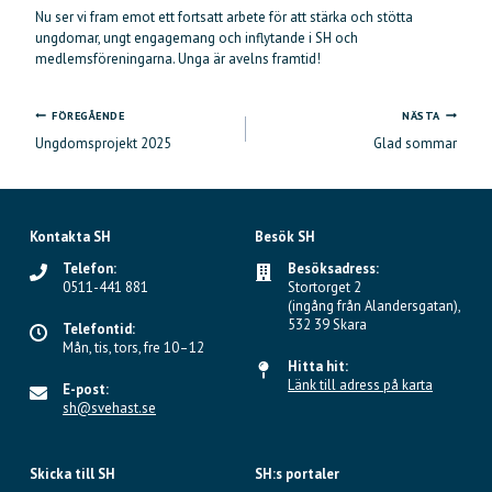
Nu ser vi fram emot ett fortsatt arbete för att stärka och stötta
ungdomar, ungt engagemang och inflytande i SH och
medlemsföreningarna. Unga är avelns framtid!
FÖREGÅENDE
NÄSTA
Inläggsnavigering
Ungdomsprojekt 2025
Glad sommar
Kontakta SH
Besök SH
Telefon:
Besöksadress:
0511-441 881
Stortorget 2
(ingång från Alandersgatan),
532 39 Skara
Telefontid:
Mån, tis, tors, fre 10–12
Hitta hit:
Länk till adress på karta
E-post:
sh@svehast.se
Skicka till SH
SH:s portaler