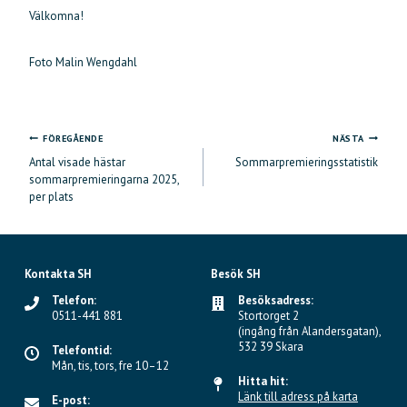
Välkomna!
Foto Malin Wengdahl
FÖREGÅENDE
NÄSTA
Inläggsnavigering
Antal visade hästar
Sommarpremieringsstatistik
sommarpremieringarna 2025,
per plats
Kontakta SH
Besök SH
Telefon:
Besöksadress:
0511-441 881
Stortorget 2
(ingång från Alandersgatan),
532 39 Skara
Telefontid:
Mån, tis, tors, fre 10–12
Hitta hit:
Länk till adress på karta
E-post: