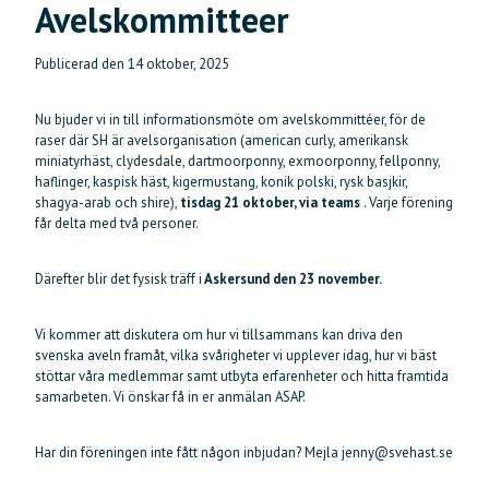
Avelskommitteer
Publicerad den
14 oktober, 2025
Nu bjuder vi in till informationsmöte om avelskommittéer, för de
raser där SH är avelsorganisation (american curly, amerikansk
miniatyrhäst, clydesdale, dartmoorponny, exmoorponny, fellponny,
haflinger, kaspisk häst, kigermustang, konik polski, rysk basjkir,
shagya-arab och shire),
tisdag 21 oktober, via teams
. Varje förening
får delta med två personer.
Därefter blir det fysisk träff i
Askersund den 23 november.
Vi kommer att diskutera om hur vi tillsammans kan driva den
svenska aveln framåt, vilka svårigheter vi upplever idag, hur vi bäst
stöttar våra medlemmar samt utbyta erfarenheter och hitta framtida
samarbeten. Vi önskar få in er anmälan ASAP.
Har din föreningen inte fått någon inbjudan? Mejla jenny@svehast.se