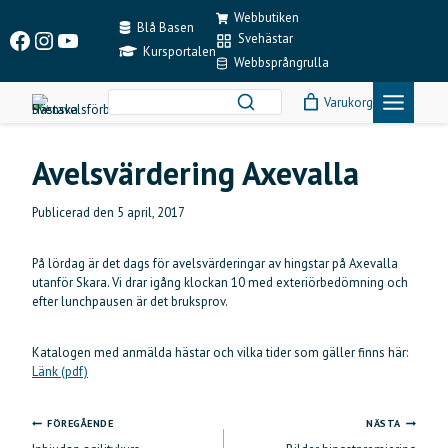
Skip
Webbutiken
to
Blå Basen
Facebook
Instagram
YouTube
Svehästar
content
Kursportalen
Webbsprångrulla
Varukorg
Avelsvärdering Axevalla
Publicerad den
5 april, 2017
På lördag är det dags för avelsvärderingar av hingstar på Axevalla
utanför Skara. Vi drar igång klockan 10 med exteriörbedömning och
efter lunchpausen är det bruksprov.
Katalogen med anmälda hästar och vilka tider som gäller finns här:
Länk (pdf)
FÖREGÅENDE
NÄSTA
Inläggsnavigering