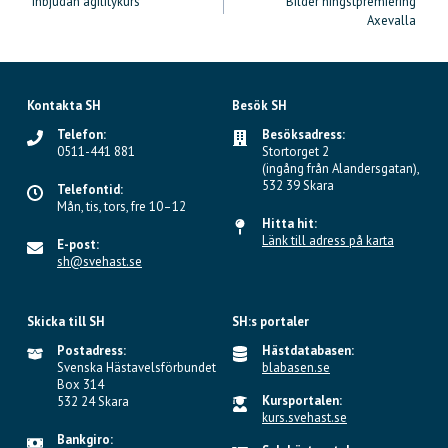
Inbjudan agilitykurs
Bilder hingstpremiering
Axevalla
Kontakta SH
Besök SH
Telefon:
Besöksadress:
0511-441 881
Stortorget 2
(ingång från Alandersgatan),
532 39 Skara
Telefontid:
Mån, tis, tors, fre 10–12
Hitta hit:
Länk till adress på karta
E-post:
sh@svehast.se
Skicka till SH
SH:s portaler
Postadress:
Hästdatabasen:
Svenska Hästavelsförbundet
blabasen.se
Box 314
Kursportalen:
532 24 Skara
kurs.svehast.se
Bankgiro: