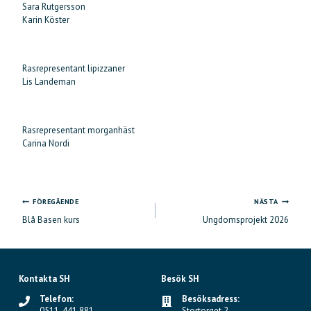
Sara Rutgersson
Karin Köster
Rasrepresentant lipizzaner
Lis Landeman
Rasrepresentant morganhäst
Carina Nordi
FÖREGÅENDE
NÄSTA
Inläggsnavigering
Blå Basen kurs
Ungdomsprojekt 2026
Kontakta SH
Besök SH
Telefon:
Besöksadress:
0511-441 881
Stortorget 2