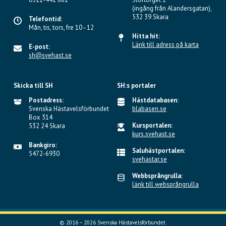
(ingång från Alandersgatan),
532 39 Skara
Telefontid:
Mån, tis, tors, fre 10–12
Hitta hit:
Länk till adress på karta
E-post:
sh@svehast.se
Skicka till SH
SH:s portaler
Postadress:
Hästdatabasen:
Svenska Hästavelsförbundet
blabasen.se
Box 314
Kursportalen:
532 24 Skara
kurs.svehast.se
Bankgiro:
Saluhästportalen:
5472-6930
svehastar.se
Webbsprångrulla:
länk till websprångrulla
© 2016 – 2026 Svenska Hästavelsförbundet.