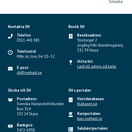
Solvalla
Kontakta SH
Besök SH
Telefon:
Besöksadress:
0511-441 881
Stortorget 2
(ingång från Alandersgatan),
532 39 Skara
Telefontid:
Mån, tis, tors, fre 10–12
Hitta hit:
Länk till adress på karta
E-post:
sh@svehast.se
Skicka till SH
SH:s portaler
Postadress:
Hästdatabasen:
Svenska Hästavelsförbundet
blabasen.se
Box 314
Kursportalen:
532 24 Skara
kurs.svehast.se
Bankgiro:
Saluhästportalen:
5472-6930