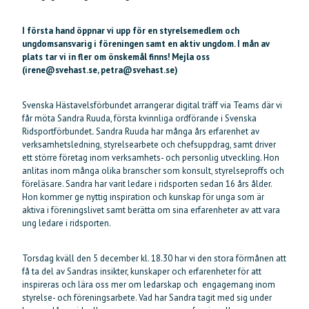
I första hand öppnar vi upp för en styrelsemedlem och
ungdomsansvarig i föreningen samt en aktiv ungdom. I mån av
plats tar vi in fler om önskemål finns! Mejla oss
(irene@svehast.se, petra@svehast.se)
Svenska Hästavelsförbundet arrangerar digital träff via Teams där vi
får möta Sandra Ruuda, första kvinnliga ordförande i Svenska
Ridsportförbundet
.
Sandra Ruuda har många års erfarenhet av
verksamhetsledning, styrelsearbete och chefsuppdrag, samt driver
ett större företag inom verksamhets- och personlig utveckling. Hon
anlitas inom många olika branscher som konsult, styrelseproffs och
föreläsare. Sandra har varit ledare i ridsporten sedan 16 års ålder.
Hon kommer ge nyttig inspiration och kunskap för unga som är
aktiva i föreningslivet samt berätta om sina erfarenheter av att vara
ung ledare i ridsporten.
Torsdag kväll den 5 december kl. 18.30 har vi den stora förmånen att
få ta del av Sandras insikter, kunskaper och erfarenheter för att
inspireras och lära oss mer om ledarskap och engagemang inom
styrelse- och föreningsarbete. Vad har Sandra tagit med sig under