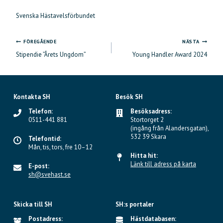
Svenska Hästavelsförbundet
FÖREGÅENDE
NÄSTA
Inläggsnavigering
Stipendie ”Årets Ungdom”
Young Handler Award 2024
Kontakta SH
Besök SH
Telefon:
Besöksadress:
0511-441 881
Stortorget 2
(ingång från Alandersgatan),
532 39 Skara
Telefontid:
Mån, tis, tors, fre 10–12
Hitta hit:
Länk till adress på karta
E-post:
sh@svehast.se
Skicka till SH
SH:s portaler
Postadress:
Hästdatabasen: