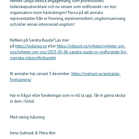
hennes långa ideella engagemang, som professionell
ledarskapsutvecklare och nu senare som ordförande i en stor
organisation inom hästnäringen? Passa på att anmäla
representanter från er förening, styrelsemedlem, ungdomsansvarig
och/eller annan intresserad ungdom!
Nyfiken på Sandra Ruuda? Läs mer
på
https://ledarjag.se
eller
https://ridsport.se/nyheter/nyheter-om-
oss/nyheter-om-oss/2023-05-06-sandra-ruuda-ny-ordforande-for-
svenska-ridsportforbundet
Ni anmäler här, senast 3 december
https://svehast.se/anmalan-
forelasning/
Har ni frågor eller funderingar som ni vill ta upp, får ni gärna skicka
in dem i förtid
Med vänlig hälsning
Irene Gidmark & Petra Alm