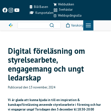
Skip
Webbutiken
to
Blå Basen
Facebook
Instagram
YouTube
Svehästar
content
Kursportalen
Webbsprångrulla
Varukorg
Digital föreläsning om
styrelsearbete,
engagemang och ungt
ledarskap
Publicerad den
13 november, 2024
Vi är glada att kunna bjuda in till en inspiration &
kunskapsföreläsning avseende styrelsearbete i förening och hur
vi engagerar unga! Torsdagen den 5 december kl 18:30-20:00