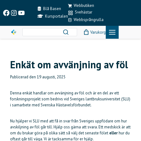
Skip
Webbutiken
to
Blå Basen
Facebook
Instagram
YouTube
Svehästar
content
Kursportalen
Webbsprångrulla
Varukorg
Enkät om avvänjning av föl
Publicerad den
19 augusti, 2025
Denna enkät handlar om avvänjning av föl och är en del av ett
forskningsprojekt som bedrivs vid Sveriges lantbruksuniversitet (SLU)
i samarbete med Svenska Hästavelsförbundet.
Nu hjälper vi SLU med att få in svar från Sveriges uppfödare om hur
avskiljning av föl går till. Hjälp oss gärna att svara. Ett medskick är att
om du brukar göra på olika sätt så välj det senaste fölet
eller
hur du
oftast går till väga. Vi är tacksamma för er hjälp.