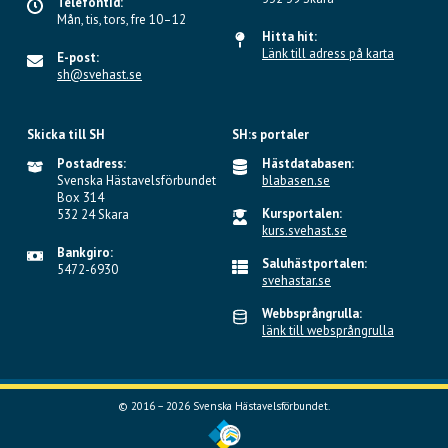
Telefontid:
Mån, tis, tors, fre 10–12
Hitta hit:
Länk till adress på karta
E-post:
sh@svehast.se
Skicka till SH
SH:s portaler
Postadress:
Hästdatabasen:
Svenska Hästavelsförbundet
blabasen.se
Box 314
Kursportalen:
532 24 Skara
kurs.svehast.se
Bankgiro:
Saluhästportalen:
5472-6930
svehastar.se
Webbsprångrulla:
länk till websprångrulla
© 2016 – 2026 Svenska Hästavelsförbundet.