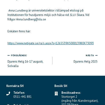
Anna Lundberg
är universitetslektor i tillämpad etologi på
Institutionen för husdjurens miljö och hälsa vid
SLU
i Skara. Vid
frågor Anna.lundberg@slu.se
Enkäten finns här:
https://www.netigate.se/ra/s.aspx?s=1265539X500013980X73093
FÖREGÅENDE
NÄSTA
Inläggsnavigering
Djurens Helg 16-17 augusti,
Djurens Helg 2025
Solvalla
Kontakta SH
Besök SH
Telefon:
Besöksadress:
0511-441 881
Stortorget 2
(ingång från Alandersgatan),
532 39 Skara