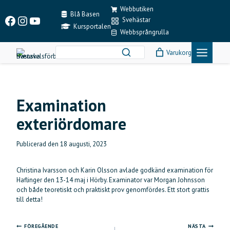
Skip
Webbutiken
to
Blå Basen
Facebook
Instagram
YouTube
Svehästar
content
Kursportalen
Webbsprångrulla
Varukorg
Examination
exteriördomare
Publicerad den
18 augusti, 2023
Christina Ivarsson och Karin Olsson avlade godkänd examination för
Haflinger den 13-14 maj i Hörby. Examinator var Morgan Johnsson
och både teoretiskt och praktiskt prov genomfördes. Ett stort grattis
till detta!
FÖREGÅENDE
NÄSTA