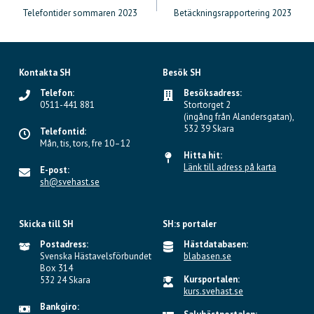
Inläggsnavigering
Telefontider sommaren 2023
Betäckningsrapportering 2023
Kontakta SH
Besök SH
Telefon:
Besöksadress:
0511-441 881
Stortorget 2
(ingång från Alandersgatan),
532 39 Skara
Telefontid:
Mån, tis, tors, fre 10–12
Hitta hit:
Länk till adress på karta
E-post:
sh@svehast.se
Skicka till SH
SH:s portaler
Postadress:
Hästdatabasen:
Svenska Hästavelsförbundet
blabasen.se
Box 314
Kursportalen:
532 24 Skara
kurs.svehast.se
Bankgiro: