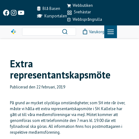
Skip
Webbutiken
to
Blå Basen
Facebook
Instagram
YouTube
Svehästar
content
Kursportalen
Webbsprångrulla
Varukorg
Extra
representantskapsmöte
Publicerad den
22 februari, 2019
På grund av mycket olyckliga omständigheter, som SH inte rår över,
måste vi hålla ett extra representantskapsmöte i SH. Kallelse har
gått ut till våra medlemsföreningar via mejl. Mötet kommer att
genomföras som ett telefonmöte den 7 mars kl. 19.00 där ett
fyllnadsval ska göras. All information finns hos postmottagaren i
respektive medlemsförening.