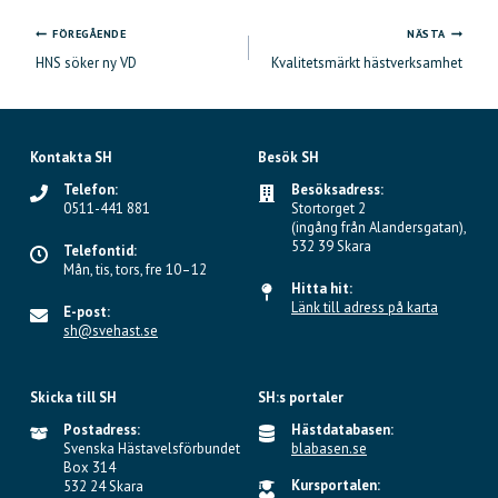
FÖREGÅENDE
NÄSTA
Inläggsnavigering
HNS söker ny VD
Kvalitetsmärkt hästverksamhet
Kontakta SH
Besök SH
Telefon:
Besöksadress:
0511-441 881
Stortorget 2
(ingång från Alandersgatan),
532 39 Skara
Telefontid:
Mån, tis, tors, fre 10–12
Hitta hit:
Länk till adress på karta
E-post:
sh@svehast.se
Skicka till SH
SH:s portaler
Postadress:
Hästdatabasen:
Svenska Hästavelsförbundet
blabasen.se
Box 314
Kursportalen:
532 24 Skara