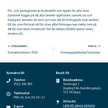
Föl- och ammajouren är kostnadsfri och öppen för alla raser.
Systemet bygger på att alla landets uppfödare; oavsett ras och
hästsport, anmäler de ston som kan stå till förfogande som ammor.
Ett sto som förlorat sitt föl strax efter fölningen kan rädda livet på
ett föl som blivit moderlöst! Vid ett sådant tillfälle spelar rasen
mindre roll.
FÖREGÅENDE
NÄSTA
Inläggsnavigering
Domarkonferens 2026
Domaruppdatering Fellponny
Kontakta SH
Besök SH
Telefon:
Besöksadress:
0511-441 881
Stortorget 2
(ingång från Alandersgatan),
532 39 Skara
Telefontid:
Mån, tis, tors, fre 10–12
Hitta hit:
Länk till adress på karta
E-post: