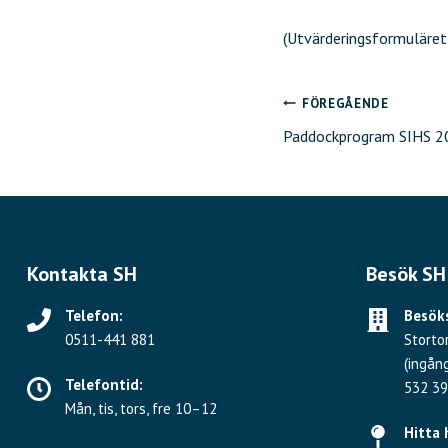
(Utvärderingsformuläret
FÖREGÅENDE
Inläggsnavig
Paddockprogram SIHS 2
Kontakta SH
Besök SH
Telefon:
Besöks
0511-441 881
Storto
(ingån
Telefontid:
532 39
Mån, tis, tors, fre 10–12
Hitta 