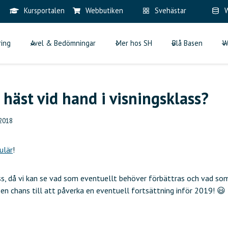
Kursportalen
Webbutiken
Svehästar
W
ring
Avel & Bedömningar
Mer hos SH
Blå Basen
W
 häst vid hand i visningsklass?
 2018
ulär
!
s, då vi kan se vad som eventuellt behöver förbättras och vad som
r en chans till att påverka en eventuell fortsättning inför 2019! 😃