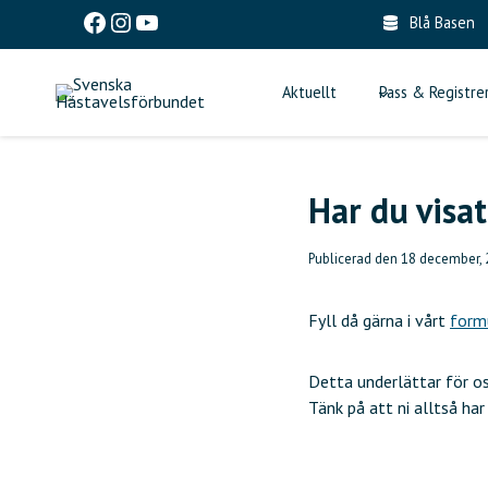
Skip
Facebook
Instagram
YouTube
Blå Basen
to
content
Aktuellt
Pass & Registre
Har du visat
Publicerad den
18 december,
Fyll då gärna i vårt
form
Detta underlättar för os
Tänk på att ni alltså ha