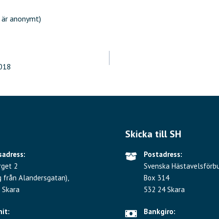
 är anonymt)
ering
018
Skicka till SH
adress:
Postadress:
rget 2
Svenska Hästavelsförb
g från Alandersgatan),
Box 314
 Skara
532 24 Skara
hit:
Bankgiro: