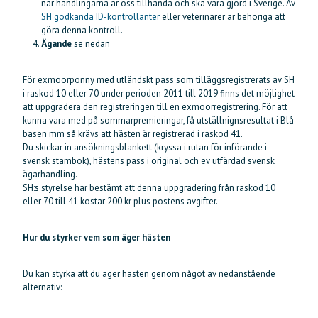
när handlingarna är oss tillhanda och ska vara gjord i Sverige. Av
SH godkända ID-kontrollanter
eller veterinärer är behöriga att
göra denna kontroll.
Ägande
se nedan
För exmoorponny med utländskt pass som tilläggsregistrerats av SH
i raskod 10 eller 70 under perioden 2011 till 2019 finns det möjlighet
att uppgradera den registreringen till en exmoorregistrering. För att
kunna vara med på sommarpremieringar, få utställnignsresultat i Blå
basen mm så krävs att hästen är registrerad i raskod 41.
Du skickar in ansökningsblankett (kryssa i rutan för införande i
svensk stambok), hästens pass i original och ev utfärdad svensk
ägarhandling.
SH:s styrelse har bestämt att denna uppgradering från raskod 10
eller 70 till 41 kostar 200 kr plus postens avgifter.
Hur du styrker vem som äger hästen
Du kan styrka att du äger hästen genom något av nedanstående
alternativ: