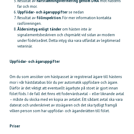
Resultat av
härstamningsverifiering genom DNA
mot hästens
far och mor.
Uppfödar- och ägaruppgifter
se nedan
Resultat av
fölinspektion
. För mer information kontakta
rasföreningen.
Åldersintyg enligt tänder
om hästen inte är
signalementsbeskriven och chipmärkt vid sidan av modern
under födelseåret. Detta intyg ska vara utfärdat av legitimerad
veterinär.
Uppfödar- och ägaruppgifter
Om du som ansöker om hästpasset är registrerad ägare till hästens
mor i vår hästdatabas blir du per automatik uppfödare och ägare.
Därför är det viktigt att eventuellt ägarbyte på stoet är gjort innan
fölet föds. I de fall det finns ett fodervärdsavtal – eller liknande avtal
– måste du skicka med en kopia av avtalet. Ett sådant avtal ska vara
daterat och underskrivet av stoägaren och det ska tydligt framgå
vilken person som har uppfödar- och äganderätten till fölet.
Priser