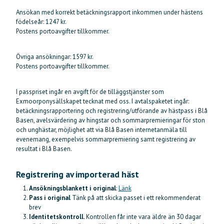
Ansökan med korrekt betäckningsrapport inkommen under hästens
födelseår: 1247 kr.
Postens portoavgifter tillkommer.
Övriga ansökningar: 1597 kr.
Postens portoavgifter tillkommer.
I passpriset ingår en avgift för de tilläggstjänster som
Exmoorponysällskapet tecknat med oss. I avtalspaketet ingår:
betäckningsrapportering och registrering/utförande av hästpass i Blå
Basen, avelsvärdering av hingstar och sommarpremieringar för ston
och unghästar, möjlighet att via Blå Basen internetanmäla till
evenemang, exempelvis sommarpremiering samt registrering av
resultat i Blå Basen.
Registrering av importerad häst
Ansökningsblankett i original
:
Länk
Pass i original
Tänk på att skicka passet i ett rekommenderat
brev
Identitetskontroll.
Kontrollen får inte vara äldre än 30 dagar