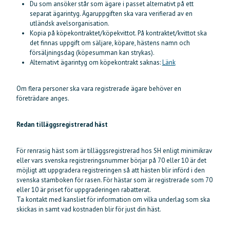
Du som ansöker står som ägare i passet alternativt på ett
separat ägarintyg. Ägaruppgiften ska vara verifierad av en
utländsk avelsorganisation.
Kopia på köpekontraktet/köpekvittot. På kontraktet/kvittot ska
det finnas uppgift om säljare, köpare, hästens namn och
försäljningsdag (köpesumman kan strykas).
Alternativt ägarintyg om köpekontrakt saknas:
Länk
Om flera personer ska vara registrerade ägare behöver en
företrädare anges.
Redan tilläggsregistrerad häst
För renrasig häst som är tilläggsregistrerad hos SH enligt minimikrav
eller vars svenska registreringsnummer börjar på 70 eller 10 är det
möjligt att uppgradera registreringen så att hästen blir införd i den
svenska stamboken för rasen. För hästar som är registrerade som 70
eller 10 är priset för uppgraderingen rabatterat.
Ta kontakt med kansliet för information om vilka underlag som ska
skickas in samt vad kostnaden blir för just din häst.