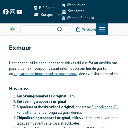
Skip
Webbutiken
to
Blå Basen
Facebook
Instagram
YouTube
Svehästar
content
Kursportalen
Webbsprångrulla
Varukorg
Exmoor
Här finner du vilka handlingar som skickas till oss för att ansöka om
pass till en exmoorponny samt information om hur du gör för
att
registrera en importerad exmoorponny
i den svenska stamboken.
Hästpass
Ansökningsblankett i original
:
Länk
Betäckningsrapport i original
Signalementsbeskrivning i original
, enbart av
SH godkända ID-
kontrollanter
är behöriga att göra denna.
Chipmärkningsrapport
i original
, inklusive förslutet kuvert med
tagel samt eventuella lösa streckkoder.