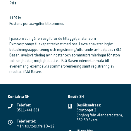
Pris
1197 kr.
Postens portoavgifter tillkommer.
I passpriset ingår en avgift för de tilläggstjänster som
Exmoorponnysällskapet tecknat med oss. I avtalspaketet ingår:
betäckningsrapportering och registrering/utförande av hästpass i Blå
Basen, avelsvärdering av hingstar och sommarpremieringar för ston
och unghästar, möjlighet att via Blå Basen internetanmäla till
evenemang, exempelvis sommarpremiering samt registrering av
resultat i Blå Basen.
Kontakta SH
Besök SH
Telefon:
Besöksadress:
0511-441 881
Stortorget 2
(ingång från Alandersgatan),
532 39 Skara
Telefontid:
Mån, tis, tors, fre 10–12