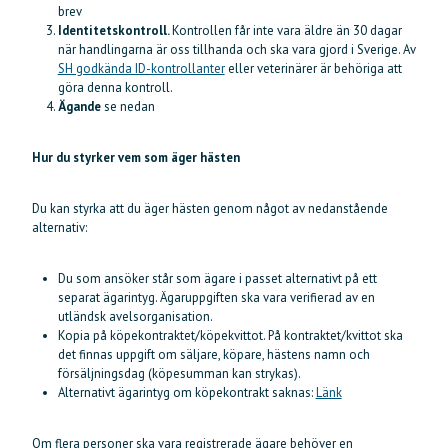
brev
Identitetskontroll.
Kontrollen får inte vara äldre än 30 dagar
när handlingarna är oss tillhanda och ska vara gjord i Sverige. Av
SH godkända ID-kontrollanter
eller veterinärer är behöriga att
göra denna kontroll.
Ägande
se nedan
Hur du styrker vem som äger hästen
Du kan styrka att du äger hästen genom något av nedanstående
alternativ:
Du som ansöker står som ägare i passet alternativt på ett
separat ägarintyg. Ägaruppgiften ska vara verifierad av en
utländsk avelsorganisation.
Kopia på köpekontraktet/köpekvittot. På kontraktet/kvittot ska
det finnas uppgift om säljare, köpare, hästens namn och
försäljningsdag (köpesumman kan strykas).
Alternativt ägarintyg om köpekontrakt saknas:
Länk
Om flera personer ska vara registrerade ägare behöver en