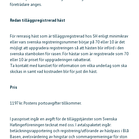
företrädare anges.
Redan tilläggsregistrerad häst
För renrasig häst som är tilläggsregistrerad hos SH enligt minimikrav
eller vars svenska registreringsnummer börjar på 70 eller 10 är det
möjligt att uppgradera registreringen så att hästen blir införd i den
svenska stamboken för rasen. För hästar som är registrerade som 70
eller 10 är priset för uppgraderingen rabatterat.
Ta kontakt med kansliet för information om vilka underlag som ska
skickas in samt vad kostnaden blir för just din häst.
Pris
1197 kr. Postens portoavgifter tillkommer.
I passpriset ingår en avgift för de tilläggstjänster som Svenska
Haflingerföreningen tecknat med oss. I avtalspaketet ingår:
betäckningsrapportering och registrering/utförande av hästpass i Blå
Basen, avelsvärdering av hingstar och sommarpremieringar för ston