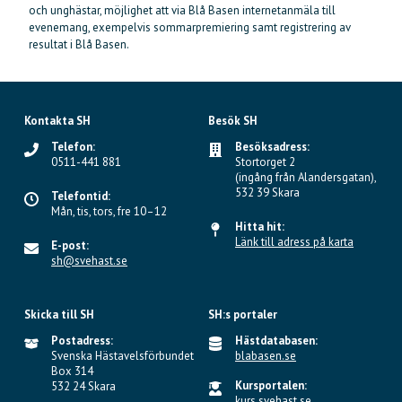
och unghästar, möjlighet att via Blå Basen internetanmäla till
evenemang, exempelvis sommarpremiering samt registrering av
resultat i Blå Basen.
Kontakta SH
Besök SH
Telefon:
Besöksadress:
0511-441 881
Stortorget 2
(ingång från Alandersgatan),
532 39 Skara
Telefontid:
Mån, tis, tors, fre 10–12
Hitta hit:
Länk till adress på karta
E-post:
sh@svehast.se
Skicka till SH
SH:s portaler
Postadress:
Hästdatabasen:
Svenska Hästavelsförbundet
blabasen.se
Box 314
Kursportalen:
532 24 Skara
kurs.svehast.se