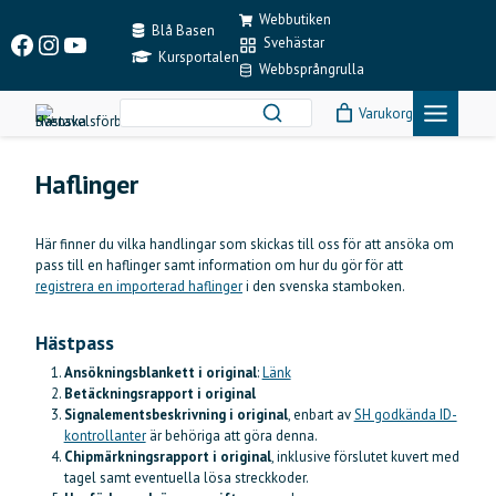
Skip
Webbutiken
to
Blå Basen
Facebook
Instagram
YouTube
Svehästar
content
Kursportalen
Webbsprångrulla
Varukorg
Haflinger
Här finner du vilka handlingar som skickas till oss för att ansöka om
pass till en haflinger samt information om hur du gör för att
registrera en importerad haflinger
i den svenska stamboken.
Hästpass
Ansökningsblankett i original
:
Länk
Betäckningsrapport i original
Signalementsbeskrivning i original
, enbart av
SH godkända ID-
kontrollanter
är behöriga att göra denna.
Chipmärkningsrapport i original
, inklusive förslutet kuvert med
tagel samt eventuella lösa streckkoder.