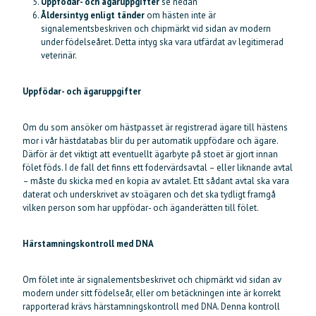
Uppfödar- och ägaruppgifter
se nedan
Åldersintyg enligt tänder
om hästen inte är
signalementsbeskriven och chipmärkt vid sidan av modern
under födelseåret. Detta intyg ska vara utfärdat av legitimerad
veterinär.
Uppfödar- och ägaruppgifter
Om du som ansöker om hästpasset är registrerad ägare till hästens
mor i vår hästdatabas blir du per automatik uppfödare och ägare.
Därför är det viktigt att eventuellt ägarbyte på stoet är gjort innan
fölet föds. I de fall det finns ett fodervärdsavtal – eller liknande avtal
– måste du skicka med en kopia av avtalet. Ett sådant avtal ska vara
daterat och underskrivet av stoägaren och det ska tydligt framgå
vilken person som har uppfödar- och äganderätten till fölet.
Härstamningskontroll med DNA
Om fölet inte är signalementsbeskrivet och chipmärkt vid sidan av
modern under sitt födelseår, eller om betäckningen inte är korrekt
rapporterad krävs härstamningskontroll med DNA. Denna kontroll