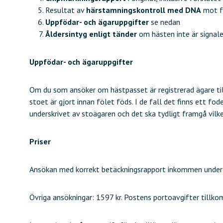
Resultat av
härstamningskontroll med DNA
mot f
Uppfödar- och ägaruppgifter
se nedan
Åldersintyg enligt tänder
om hästen inte är signale
Uppfödar- och ägaruppgifter
Om du som ansöker om hästpasset är registrerad ägare till
stoet är gjort innan fölet föds. I de fall det finns ett f
underskrivet av stoägaren och det ska tydligt framgå vilk
Priser
Ansökan med korrekt betäckningsrapport inkommen under h
Övriga ansökningar: 1597 kr. Postens portoavgifter tillko