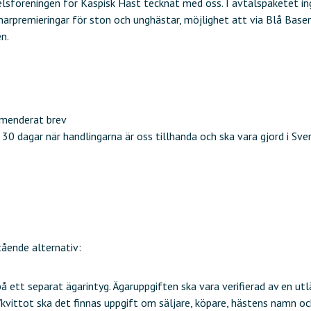
velsföreningen för Kaspisk Häst tecknat med oss. I avtalspaketet in
marpremieringar för ston och unghästar, möjlighet att via Blå Bas
n.
mmenderat brev
 30 dagar när handlingarna är oss tillhanda och ska vara gjord i Sver
ående alternativ:
 ett separat ägarintyg. Ägaruppgiften ska vara verifierad av en utl
kvittot ska det finnas uppgift om säljare, köpare, hästens namn o