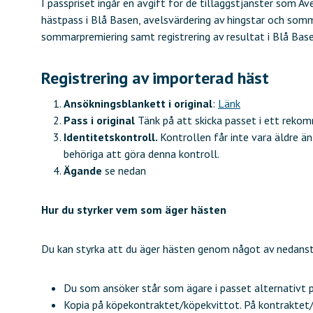
I passpriset ingår en avgift för de tilläggstjänster som A
hästpass i Blå Basen, avelsvärdering av hingstar och som
sommarpremiering samt registrering av resultat i Blå Base
Registrering av importerad häst
Ansökningsblankett i original
:
Länk
Pass i original
Tänk på att skicka passet i ett reko
Identitetskontroll.
Kontrollen får inte vara äldre än
behöriga att göra denna kontroll.
Ägande
se nedan
Hur du styrker vem som äger hästen
Du kan styrka att du äger hästen genom något av nedanst
Du som ansöker står som ägare i passet alternativt på
Kopia på köpekontraktet/köpekvittot. På kontraktet/