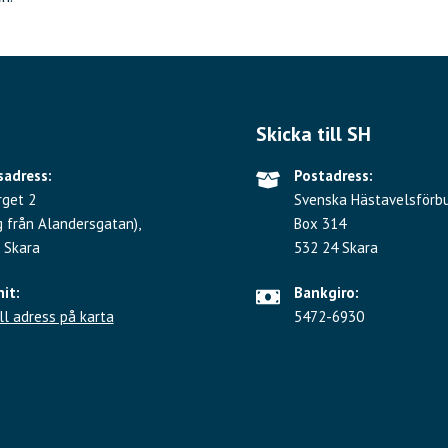
Skicka till SH
adress:
Postadress:
rget 2
Svenska Hästavelsförb
g från Alandersgatan),
Box 314
 Skara
532 24 Skara
hit:
Bankgiro:
ll adress på karta
5472-6930