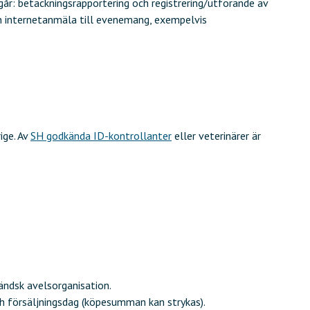
går: betäckningsrapportering och registrering/utförande av
en internetanmäla till evenemang, exempelvis
ige. Av
SH godkända ID-kontrollanter
eller veterinärer är
ändsk avelsorganisation.
ch försäljningsdag (köpesumman kan strykas).