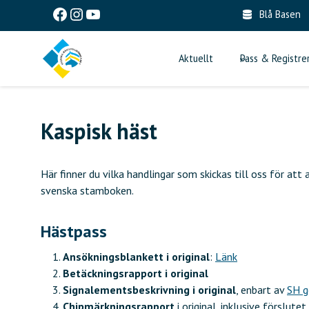
Skip
Facebook
Instagram
YouTube
Blå Basen
to
content
Aktuellt
Pass & Registre
Kaspisk häst
Här finner du vilka handlingar som skickas till oss för at
svenska stamboken.
Hästpass
Ansökningsblankett i original
:
Länk
Betäckningsrapport i original
Signalementsbeskrivning i original
, enbart av
SH g
Chipmärkningsrapport
i original, inklusive förslut