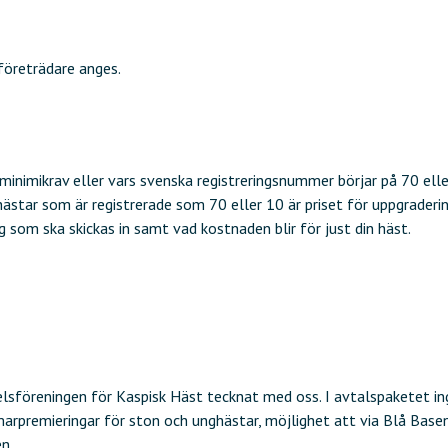
företrädare anges.
 minimikrav eller vars svenska registreringsnummer börjar på 70 elle
hästar som är registrerade som 70 eller 10 är priset för uppgraderi
 som ska skickas in samt vad kostnaden blir för just din häst.
velsföreningen för Kaspisk Häst tecknat med oss. I avtalspaketet in
marpremieringar för ston och unghästar, möjlighet att via Blå Bas
n.