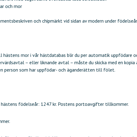
ar och mor
mentsbeskriven och chipmärkt vid sidan av modern under födelseåret
 hästens mor i vår hästdatabas blir du per automatik uppfödare och
odervärdsavtal – eller liknande avtal – måste du skicka med en kopia
en person som har uppfödar- och äganderätten till fölet.
ästens födelseår: 1247 kr. Postens portoavgifter tillkommer.
mmer.