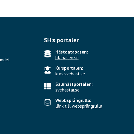
SH:s portaler
Hästdatabasen:
blabasen.se
undet
Kursportalen:
kurs.svehast.se
Saluhästportalen:
svehastar.se
Webbsprångrulla:
länk till websprångrulla