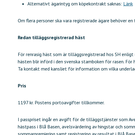
Alternativt ägarintyg om köpekontrakt saknas:
Länk
Om flera personer ska vara registrerade ägare behöver en 
Redan tilläggsregistrerad häst
För renrasig häst som är tilläggsregistrerad hos SH enligt
hästen blir införd i den svenska stamboken för rasen. För 
Ta kontakt med kansliet för information om vilka underlag
Pris
1197 kr. Postens portoavgifter tillkommer.
I passpriset ingår en avgift för de tilläggstjänster som A
hästpass i Blå Basen, avelsvärdering av hingstar och som
sommarpremiering samt registrering av resultat i Blå Base