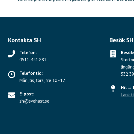
Kontakta SH
Besök SH
Telefon:
Besöks
0511-441 881
Storto
(ingån
Telefontid:
532 39
Mån, tis, tors, fre 10–12
Hitta 
E-post:
Länk ti
sh@svehast.se