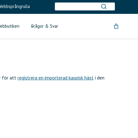
ebbsprångrulla
ebbutiken
Frågor & Svar
r för att
registrera en importerad kaspisk häst
i den