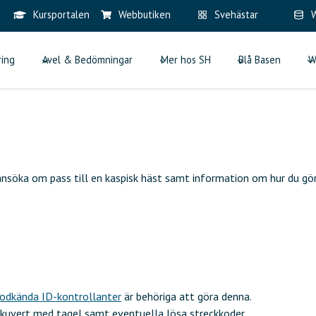
Kursportalen
Webbutiken
Svehästar
W
ring
Avel & Bedömningar
Mer hos SH
Blå Basen
W
t ansöka om pass till en kaspisk häst samt information om hur du gö
odkända ID-kontrollanter
är behöriga att göra denna.
et kuvert med tagel samt eventuella lösa streckkoder.