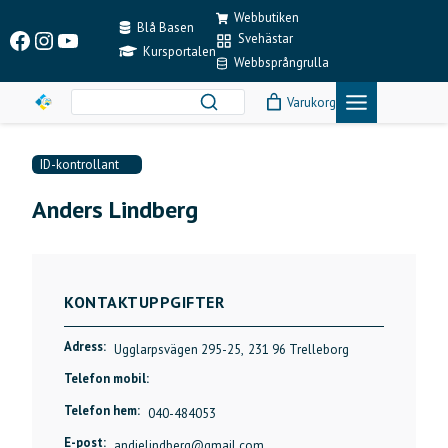
Skip
Webbutiken
to
Blå Basen
Facebook
Instagram
YouTube
Svehästar
content
Kursportalen
Webbsprångrulla
Varukorg
ID-kontrollant
Anders Lindberg
KONTAKTUPPGIFTER
Adress:
Ugglarpsvägen 295-25,
231 96 Trelleborg
Telefon mobil:
Telefon hem:
040-484053
E-post:
andielindberg@gmail.com