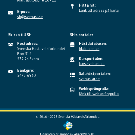
Mån, tis, tors, fre 10–12
Hitta hit:
Länk till adress på karta
E-post:
sh@svehast.se
Skicka till SH
SH:s portaler
Postadress:
Hästdatabasen:
Svenska Hästavelsförbundet
blabasen.se
Box 314
Kursportalen:
532 24 Skara
kurs.svehast.se
Bankgiro:
Saluhästportalen:
5472-6930
svehastar.se
Webbsprångrulla:
länk till websprångrulla
© 2016 – 2026 Svenska Hästavelsförbundet.
Hemsidan är skapad av
AlizonWeb AB.