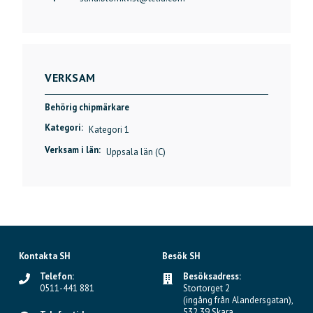
VERKSAM
Behörig chipmärkare
Kategori:
Kategori 1
Verksam i län:
Uppsala län (C)
Kontakta SH
Besök SH
Telefon:
Besöksadress:
0511-441 881
Stortorget 2
(ingång från Alandersgatan),
532 39 Skara