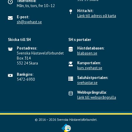
Telefontid:
Mån, tis, tors, fre 10–12
Hitta hit:
Länk till adress på karta
E-post:
sh@svehast.se
Skicka till SH
SH:s portaler
Postadress:
Hästdatabasen:
Svenska Hästavelsförbundet
blabasen.se
Box 314
Kursportalen:
532 24 Skara
kurs.svehast.se
Bankgiro:
Saluhästportalen:
5472-6930
svehastar.se
Webbsprångrulla:
länk till websprångrulla
© 2016 – 2026 Svenska Hästavelsförbundet.