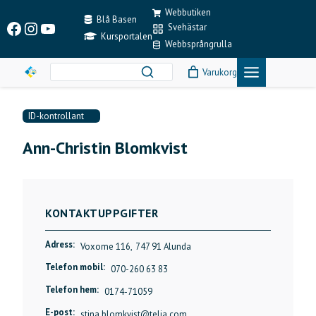
Skip
Webbutiken
to
Blå Basen
Facebook
Instagram
YouTube
Svehästar
content
Kursportalen
Webbsprångrulla
Varukorg
ID-kontrollant
Ann-Christin Blomkvist
KONTAKTUPPGIFTER
Adress:
Voxome 116,
747 91 Alunda
Telefon mobil:
070-260 63 83
Telefon hem:
0174-71059
E-post:
stina.blomkvist@telia.com