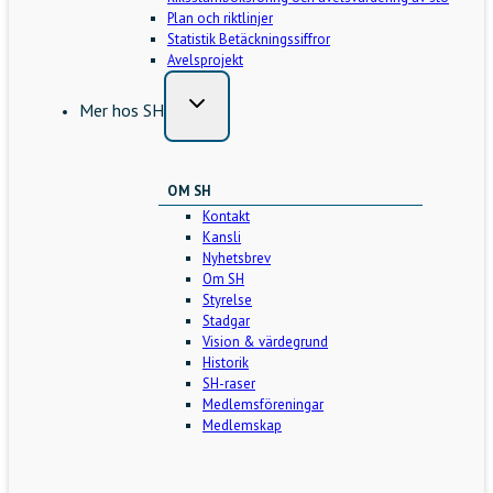
Plan och riktlinjer
Statistik Betäckningssiffror
Avelsprojekt
Mer hos SH
OM SH
Kontakt
Kansli
Nyhetsbrev
Om SH
Styrelse
Stadgar
Vision & värdegrund
Historik
SH-raser
Medlemsföreningar
Medlemskap