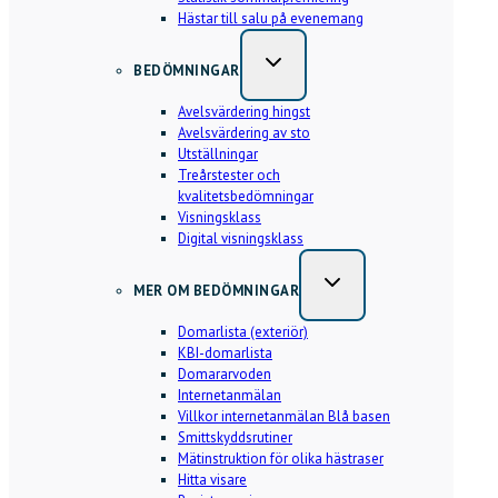
Hästar till salu på evenemang
BEDÖMNINGAR
Avelsvärdering hingst
Avelsvärdering av sto
Utställningar
Treårstester och
kvalitetsbedömningar
Visningsklass
Digital visningsklass
MER OM BEDÖMNINGAR
Domarlista (exteriör)
KBI-domarlista
Domararvoden
Internetanmälan
Villkor internetanmälan Blå basen
Smittskyddsrutiner
Mätinstruktion för olika hästraser
Hitta visare