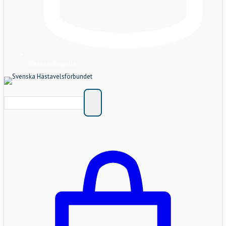
Webbsprångrulla