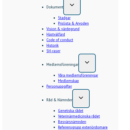
Dokument
Stadgar
Prislista & Arvoden
Vision & värdegrund
Hästvälfärd
Code of conduct
Historik
SH-raser
Medlemsföreningar
Våra medlemsföreningar
Medlemskap
Personuppgifter
Råd & Nämnder
Genetiska rådet
Veterinärmedicinska rådet
Besvärsnämnden
Referensgrupp exteriördomare