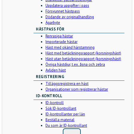
Uppdatera uppgifter i pass
Försvunnet hästpass
Dödande av originalhandling
Ägarbyte
HÄSTPASS FÖR
Renrasiga hästar
Importerade hästar
Häst med okänd härstamning
Häst med betäckningsrapport (korsningshäst)
Häst utan betäckningsrapport (korsningshäst)
Övriga hästdjur, t.ex. åsna och zebra
Avliden häst
REGISTRERING
Tilläggsregistrera en häst
Organisationer som registrerar hästar
ID-KONTROLL
ID-kontroll
Sök ID-kontrollant
ID-kontrollanter per län
Beställa material
Du som är ID-kontrollant