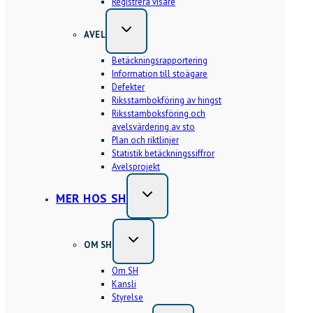
Registrera visare
AVEL
Betäckningsrapportering
Information till stoägare
Defekter
Riksstambokföring av hingst
Riksstamboksföring och
avelsvärdering av sto
Plan och riktlinjer
Statistik betäckningssiffror
Avelsprojekt
MER HOS SH
OM SH
Om SH
Kansli
Styrelse