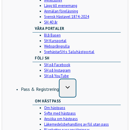
Nyhetsbrev
Lägg till evenemang
Anmälan föreläsning
Svensk Hästavel 1874-2024
SH 40 år
VÅRA PORTALER
Blå Basen
SH Kursportal
Websprångrulla
Svehästar
SH:s Saluhästportal
FÖLJ SH
SH på Facebook
SH på Instagram
SH på YouTube
Pass & Registrering
OM HÄSTPASS
Om hästpass
Syfte med hästpass
Ansöka om hästpass
Läkemedelsbehandling av föl utan pass
Blanketter passansökningar