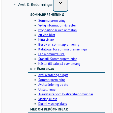
Avel & Bedömningar
SOMMARPREMIERING
Sommarpremiering
Viktig information & regler
Propositioner och anmälan
Att visa häst
Hitta visare
Besök en sommarpremiering
Kataloger för sommarpremieringar
Länskommittélista
Statistik Sommarpremiering
Hästar till salu på evenemang
BEDÖMNINGAR
Avelsvärdering hingst
Sommarpremiering
Avelsvärdering av sto
Utställningar
Treårstester och kvalitetsbedömningar
Visningsklass
Digital visningsklass
MER OM BEDÖMNINGAR