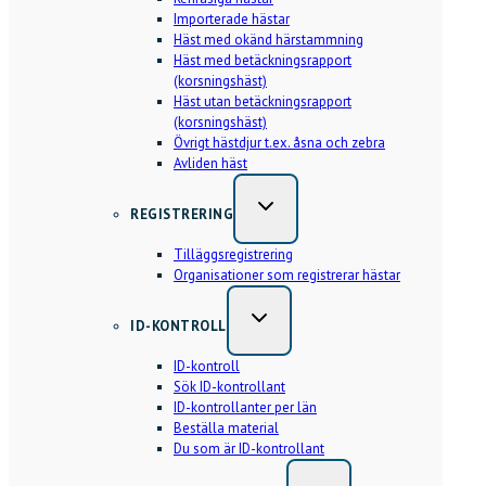
Importerade hästar
Häst med okänd härstammning
Häst med betäckningsrapport
(korsningshäst)
Häst utan betäckningsrapport
(korsningshäst)
Övrigt hästdjur t.ex. åsna och zebra
Avliden häst
REGISTRERING
Tilläggsregistrering
Organisationer som registrerar hästar
ID-KONTROLL
ID-kontroll
Sök ID-kontrollant
ID-kontrollanter per län
Beställa material
Du som är ID-kontrollant