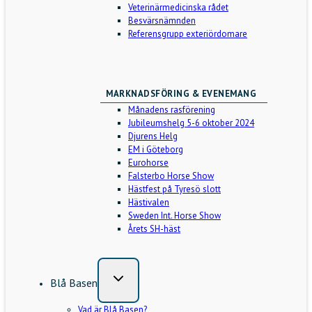
Veterinärmedicinska rådet
Besvärsnämnden
Referensgrupp exteriördomare
MARKNADSFÖRING & EVENEMANG
Månadens rasförening
Jubileumshelg 5-6 oktober 2024
Djurens Helg
EM i Göteborg
Eurohorse
Falsterbo Horse Show
Hästfest på Tyresö slott
Hästivalen
Sweden Int. Horse Show
Årets SH-häst
Blå Basen
Vad är Blå Basen?