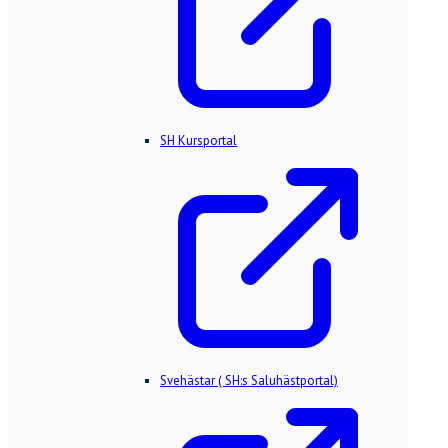
SH Kursportal
Svehästar ( SH:s Saluhästportal)