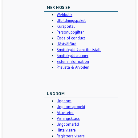
MER HOS SH
Webbutik
Utbildningspaket
Kursportal
Personuppgifter
Code of conduct
Hästvälfärd
Smittskydd #smittfrittstall
Smittskyddsrutiner
Extern information
Prislista & Arvoden
UNGDOM
Ungdom
Ungdomsprojekt
Aktiviteter
Visningsklass
Ungdomsråd
Hitta visare
Registrera visare