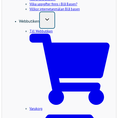
Vilka uppgifter finns i Blå Basen?
Villkor internetanmälan Blå basen
Webbutiken
Till Webbutiken
Varukorg