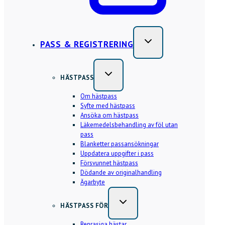
PASS & REGISTRERING
HÄSTPASS
Om hästpass
Syfte med hästpass
Ansöka om hästpass
Läkemedelsbehandling av föl utan
pass
Blanketter passansökningar
Uppdatera uppgifter i pass
Försvunnet hästpass
Dödande av originalhandling
Ägarbyte
HÄSTPASS FÖR
Renrasiga hästar