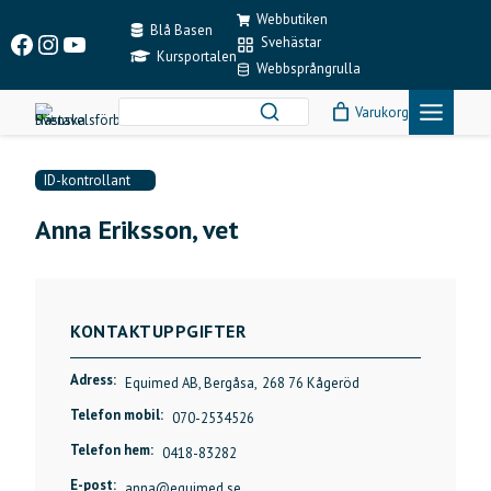
Skip
Webbutiken
to
Blå Basen
Facebook
Instagram
YouTube
Svehästar
content
Kursportalen
Webbsprångrulla
Varukorg
ID-kontrollant
Anna Eriksson, vet
KONTAKTUPPGIFTER
Adress:
Equimed AB, Bergåsa,
268 76 Kågeröd
Telefon mobil:
070-2534526
Telefon hem:
0418-83282
E-post:
anna@equimed.se