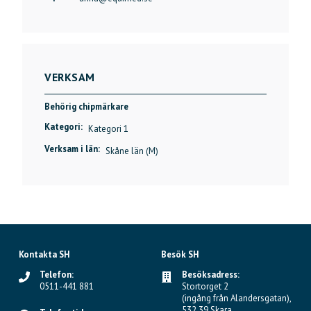
VERKSAM
Behörig chipmärkare
Kategori:
Kategori 1
Verksam i län:
Skåne län (M)
Kontakta SH
Besök SH
Telefon:
Besöksadress:
0511-441 881
Stortorget 2
(ingång från Alandersgatan),
532 39 Skara