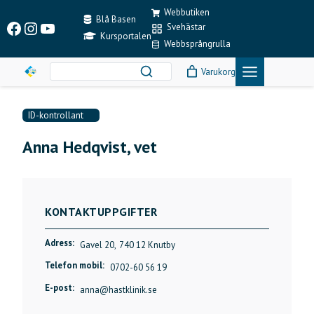
Skip
Webbutiken
to
Blå Basen
Facebook
Instagram
YouTube
Svehästar
content
Kursportalen
Webbsprångrulla
Varukorg
ID-kontrollant
Anna Hedqvist, vet
KONTAKTUPPGIFTER
Adress:
Gavel 20,
740 12 Knutby
Telefon mobil:
0702-60 56 19
E-post:
anna@hastklinik.se