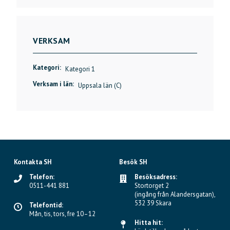
VERKSAM
Kategori:
Kategori 1
Verksam i län:
Uppsala län (C)
Kontakta SH
Besök SH
Telefon:
Besöksadress:
0511-441 881
Stortorget 2
(ingång från Alandersgatan),
532 39 Skara
Telefontid:
Mån, tis, tors, fre 10–12
Hitta hit: