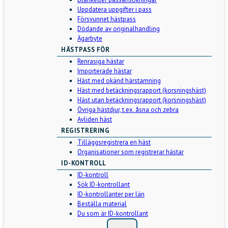
Uppdatera uppgifter i pass
Försvunnet hästpass
Dödande av originalhandling
Ägarbyte
HÄSTPASS FÖR
Renrasiga hästar
Importerade hästar
Häst med okänd härstamning
Häst med betäckningsrapport (korsningshäst)
Häst utan betäckningsrapport (korsningshäst)
Övriga hästdjur, t.ex. åsna och zebra
Avliden häst
REGISTRERING
Tilläggsregistrera en häst
Organisationer som registrerar hästar
ID-KONTROLL
ID-kontroll
Sök ID-kontrollant
ID-kontrollanter per län
Beställa material
Du som är ID-kontrollant