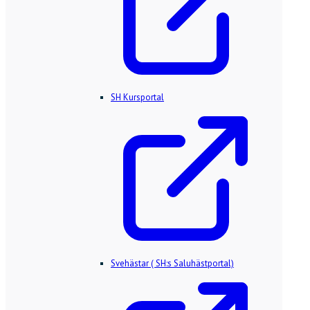
SH Kursportal
Svehästar ( SH:s Saluhästportal)