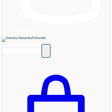
Webbsprångrulla