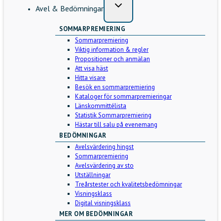
Avel & Bedömningar
SOMMARPREMIERING
Sommarpremiering
Viktig information & regler
Propositioner och anmälan
Att visa häst
Hitta visare
Besök en sommarpremiering
Kataloger för sommarpremieringar
Länskommittélista
Statistik Sommarpremiering
Hästar till salu på evenemang
BEDÖMNINGAR
Avelsvärdering hingst
Sommarpremiering
Avelsvärdering av sto
Utställningar
Treårstester och kvalitetsbedömningar
Visningsklass
Digital visningsklass
MER OM BEDÖMNINGAR