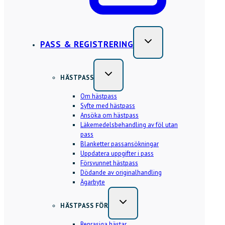
PASS & REGISTRERING
HÄSTPASS
Om hästpass
Syfte med hästpass
Ansöka om hästpass
Läkemedelsbehandling av föl utan
pass
Blanketter passansökningar
Uppdatera uppgifter i pass
Försvunnet hästpass
Dödande av originalhandling
Ägarbyte
HÄSTPASS FÖR
Renrasiga hästar