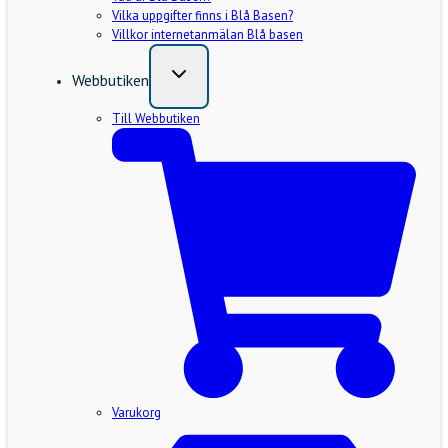
Vilka uppgifter finns i Blå Basen?
Villkor internetanmälan Blå basen
Webbutiken
Till Webbutiken
Varukorg