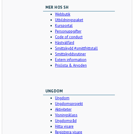
MER HOS SH
Webbutik
Utbildningspaket
Kursportal
Personuppgifter
Code of conduct
Hästvälfärd
Smittskydd #smittfrittstall
Smittskyddsrutiner
Extern information
Prislista & Arvoden
UNGDOM
Ungdom
Ungdomsprojekt
Aktiviteter
Visningsklass
Ungdomsråd
Hitta visare
Registrera visare