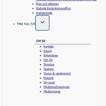
Plan och riktlinjer
Statistik Betäckningssiffror
Avelsprojekt
Mer hos SH
OM SH
Kontakt
Kansli
Nyhetsbrev
Om SH
Styrelse
Stadgar
Vision & värdegrund
Historik
SH-raser
Medlemsföreningar
Medlemskap