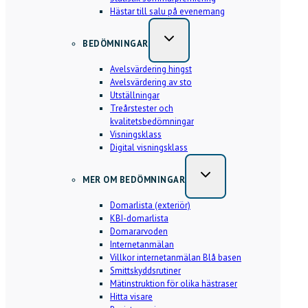
Hästar till salu på evenemang
BEDÖMNINGAR
Avelsvärdering hingst
Avelsvärdering av sto
Utställningar
Treårstester och
kvalitetsbedömningar
Visningsklass
Digital visningsklass
MER OM BEDÖMNINGAR
Domarlista (exteriör)
KBI-domarlista
Domararvoden
Internetanmälan
Villkor internetanmälan Blå basen
Smittskyddsrutiner
Mätinstruktion för olika hästraser
Hitta visare