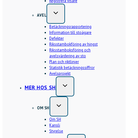
Registrera visare
AVEL
Betäckningsrapportering
Information till stoägare
Defekter
Riksstambokföring av hingst
Riksstamboksföring och
avelsvärdering av sto
Plan och riktlinjer
Statistik betäckningssiffror
Avelsprojekt
MER HOS SH
OM SH
Om SH
Kansli
Styrelse