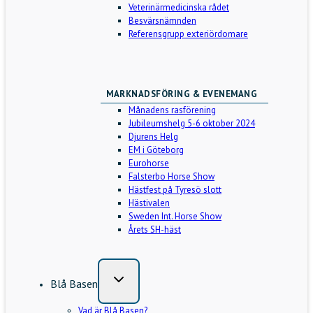
Veterinärmedicinska rådet
Besvärsnämnden
Referensgrupp exteriördomare
MARKNADSFÖRING & EVENEMANG
Månadens rasförening
Jubileumshelg 5-6 oktober 2024
Djurens Helg
EM i Göteborg
Eurohorse
Falsterbo Horse Show
Hästfest på Tyresö slott
Hästivalen
Sweden Int. Horse Show
Årets SH-häst
Blå Basen
Vad är Blå Basen?