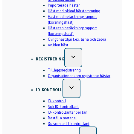
Importerade hästar
Häst med okänd härstammning
Häst med betäckningsrapport
(korsningshäst)
Häst utan betäckningsrapport
(korsningshäst)
Övrigt hästdjur t.ex. åsna och zebra
Avliden häst
REGISTRERING
Tilläggsregistrering
Organisationer som registrerar hästar
ID-KONTROLL
ID-kontroll
Sök ID-kontrollant
ID-kontrollanter per län
Beställa material
Du som är ID-kontrollant