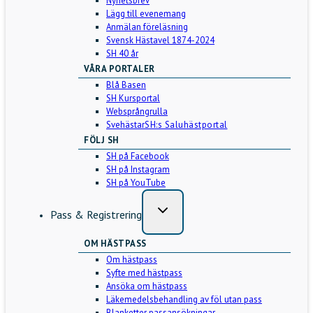
Nyhetsbrev
Lägg till evenemang
Anmälan föreläsning
Svensk Hästavel 1874-2024
SH 40 år
VÅRA PORTALER
Blå Basen
SH Kursportal
Websprångrulla
Svehästar
SH:s Saluhästportal
FÖLJ SH
SH på Facebook
SH på Instagram
SH på YouTube
Pass & Registrering
OM HÄSTPASS
Om hästpass
Syfte med hästpass
Ansöka om hästpass
Läkemedelsbehandling av föl utan pass
Blanketter passansökningar