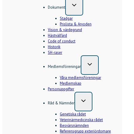
Dokument
Stadgar
Prislista & Arvoden
Vision & värdegrund
Hästvälfärd
Code of conduct
Historik
SH-raser
Medlemsföreningar
Våra medlemsföreningar
Medlemskap
Personuppgifter
Råd & Nämnder
Genetiska rådet
Veterinärmedicinska rådet
Besvärsnämnden
Referensgrupp exteriördomare