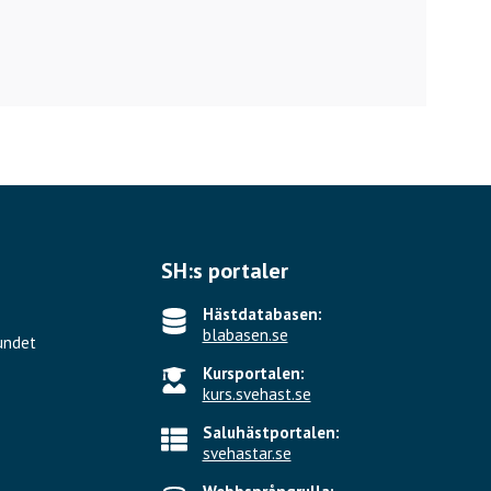
SH:s portaler
Hästdatabasen:
blabasen.se
undet
Kursportalen:
kurs.svehast.se
Saluhästportalen:
svehastar.se