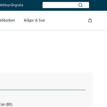
ebbsprångrulla
ebbutiken
Frågor & Svar
län (BD)