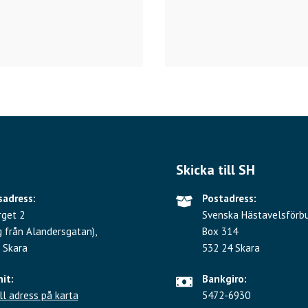
Skicka till SH
adress:
Postadress:
rget 2
Svenska Hästavelsförb
g från Alandersgatan),
Box 314
 Skara
532 24 Skara
hit:
Bankgiro:
ll adress på karta
5472-6930