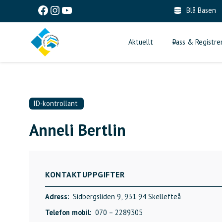
Skip
Facebook
Instagram
YouTube
Blå Basen
to
content
Aktuellt
Pass & Registre
ID-kontrollant
Anneli Bertlin
KONTAKTUPPGIFTER
Adress:
Sidbergsliden 9,
931 94 Skellefteå
Telefon mobil:
070 – 2289305