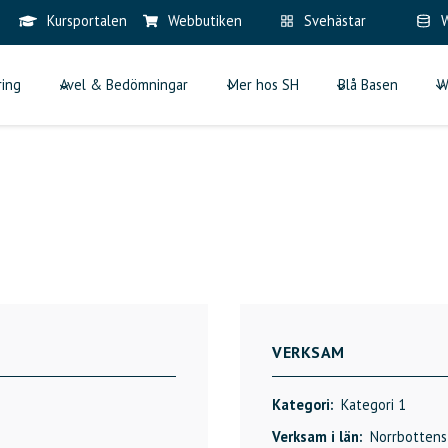
Kursportalen
Webbutiken
Svehästar
W
ring
Avel & Bedömningar
Mer hos SH
Blå Basen
W
VERKSAM
Kategori:
Kategori 1
Verksam i län:
Norrbottens 