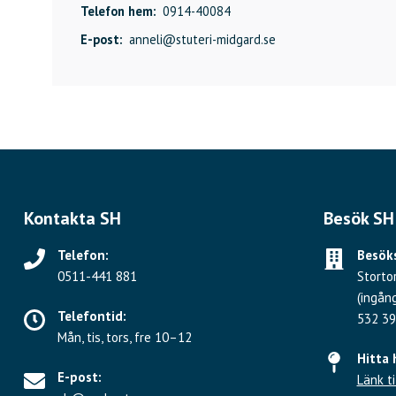
Telefon hem:
0914-40084
E-post:
anneli@stuteri-midgard.se
Kontakta SH
Besök SH
Telefon:
Besöks
0511-441 881
Storto
(ingån
Telefontid:
532 39
Mån, tis, tors, fre 10–12
Hitta 
E-post:
Länk ti