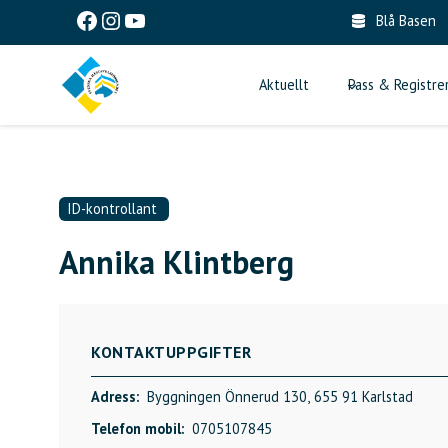
Skip
Facebook
Instagram
YouTube
Blå Basen
to
content
Aktuellt
Pass & Registre
ID-kontrollant
Annika Klintberg
KONTAKTUPPGIFTER
Adress:
Byggningen Önnerud 130,
655 91 Karlstad
Telefon mobil:
0705107845