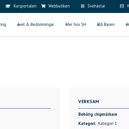
Kursportalen
Webbutiken
Svehästar
W
ring
Avel & Bedömningar
Mer hos SH
Blå Basen
W
VERKSAM
Behörig chipmärkare
Kategori:
Kategori 1