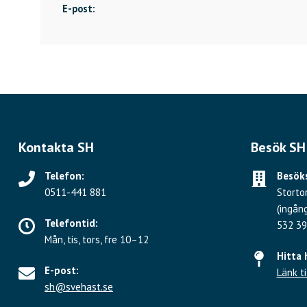
E-post:
Kontakta SH
Besök SH
Telefon:
Besöks
0511-441 881
Storto
(ingån
Telefontid:
532 39
Mån, tis, tors, fre 10–12
Hitta 
E-post:
Länk ti
sh@svehast.se