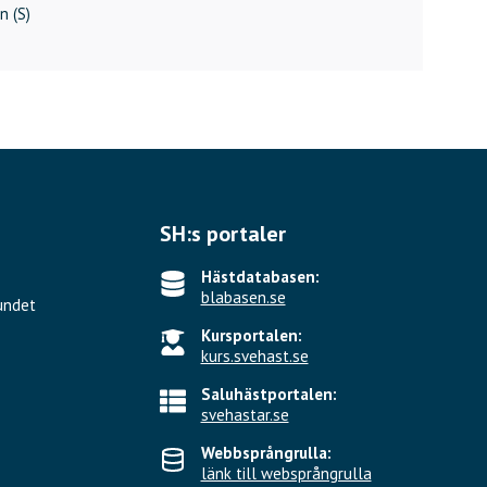
n (S)
SH:s portaler
Hästdatabasen:
blabasen.se
undet
Kursportalen:
kurs.svehast.se
Saluhästportalen:
svehastar.se
Webbsprångrulla:
länk till websprångrulla