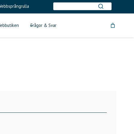
ebbsprångrulla
ebbutiken
Frågor & Svar