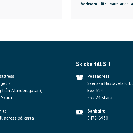
Verksam i län:
Värmlands lä
Skicka till SH
adress:
Postadress:
rget 2
Svenska Hästavelsförb
g från Alandersgatan),
Box 314
 Skara
532 24 Skara
hit:
Bankgiro:
ll adress på karta
5472-6930