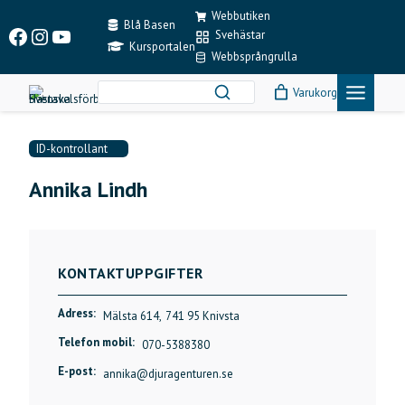
Skip
Webbutiken
to
Blå Basen
Facebook
Instagram
YouTube
Svehästar
content
Kursportalen
Webbsprångrulla
Varukorg
ID-kontrollant
Annika Lindh
KONTAKTUPPGIFTER
Adress:
Mälsta 614,
741 95 Knivsta
Telefon mobil:
070-5388380
E-post:
annika@djuragenturen.se