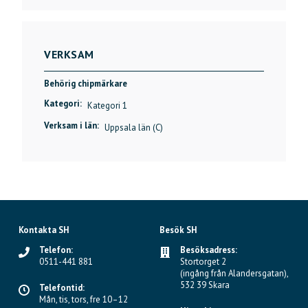
VERKSAM
Behörig chipmärkare
Kategori:
Kategori 1
Verksam i län:
Uppsala län (C)
Kontakta SH
Besök SH
Telefon:
Besöksadress:
0511-441 881
Stortorget 2
(ingång från Alandersgatan),
532 39 Skara
Telefontid:
Mån, tis, tors, fre 10–12