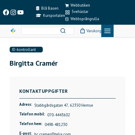
Skip
Webbutiken
to
Blå Basen
Facebook
Instagram
YouTube
Svehästar
content
Kursportalen
Webbsprångrulla
Varukorg
ID-kontrollant
Birgitta Cramér
KONTAKTUPPGIFTER
Adress:
Stabbgårdsgatan 47,
62350 Hemse
Telefon mobil:
070-4443602
Telefon hem:
0498-481230
E-post:
bc.cramer@telia.com