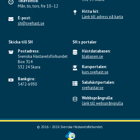
Telefontid:
Mån, tis, tors, fre 10–12
Hitta hit:
Länk till adress på karta
E-post:
sh@svehast.se
Skicka till SH
SH:s portaler
Postadress:
Hästdatabasen:
Svenska Hästavelsförbundet
blabasen.se
Box 314
Kursportalen:
532 24 Skara
kurs.svehast.se
Bankgiro:
Saluhästportalen:
5472-6930
svehastar.se
Webbsprångrulla:
länk till websprångrulla
© 2016 – 2026 Svenska Hästavelsförbundet.