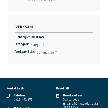
VERKSAM
Behörig chipmärkare
Kategori:
Kategori 1
Verksam i län:
Gotlands län (I)
Kontakta SH
Besök SH
Telefon:
Besöksadress:
0511-441 881
Stortorget 2
(ingång från Alandersgatan),
532 39 Skara