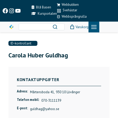
Skip
Webbutiken
to
Blå Basen
Facebook
Instagram
YouTube
Svehästar
content
Kursportalen
Webbsprångrulla
Varukorg
ID-kontrollant
Carola Huber Guldhag
KONTAKTUPPGIFTER
Adress:
Mårtensboda 41,
930 10 Lövånger
Telefon mobil:
070-3111139
E-post:
guldhag@yahoo.se