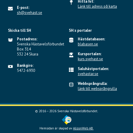
Hitta hit:
Länk till adress på karta
E-post:
sh@svehast.se
Skicka till SH
SH:s portaler
Postadress:
Hästdatabasen:
Svenska Hästavelsförbundet
blabasen.se
Box 314
Kursportalen:
532 24 Skara
kurs.svehast.se
Bankgiro:
Saluhästportalen:
5472-6930
svehastar.se
Webbsprångrulla:
länk till websprångrulla
© 2016 – 2026 Svenska Hästavelsförbundet.
Hemsidan är skapad av
AlizonWeb AB.