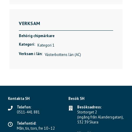
VERKSAM
Behörig chipmärkare
Kategori:
Kategori 1
Verksam i län:
Västerbottens län (AC)
Kontakta SH
Besök SH
Telefon:
Besöksadress:
0511-441 881
Stortorget 2
(ingång från Alandersgatan),
532 39 Skara
Telefontid:
Mån, tis, tors, fre 10–12